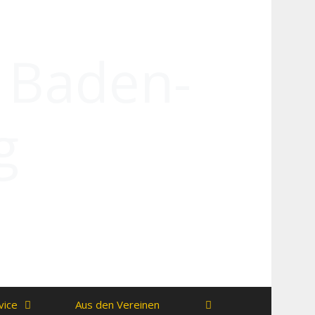
n Baden-
g
vice
Aus den Vereinen