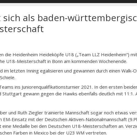
t sich als baden-württembergis
sterschaft
en die Heidenheim Heideköpfe U18 („Team LLZ Heidenheim“) mit
eutsche U18-Meisterschaft in Bonn am kommenden Wochenende.
 im letzten Inning egalisieren und gewannen durch einen Walk-Of
Schiele.
eams ins Juniorenqualifikationsturnier 2021. In den ersten beide
 Stuttgart gewann gegen die Hawks ebenfalls deutlich mit 11:1. A
 und Ruth Ziegler trainierte Mannschaft sogar noch etwas vers
 EM-Einsatz mit der Deutschen Aktiven-Nationalmannschaft (9.Pl
ut eine Medaille bei den Deutschen U18-Meisterschaften an. Verzi
tschen Farben in Mexico bei der U23 WM vertreten.