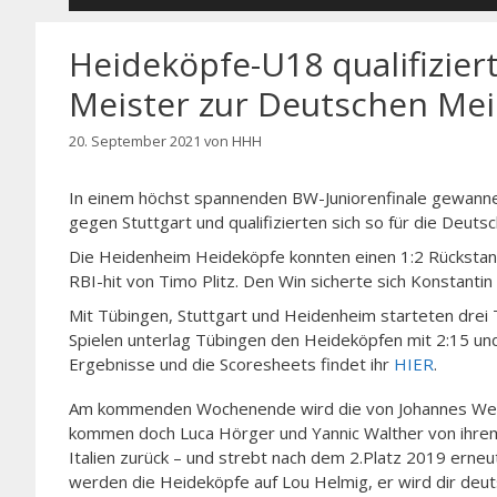
Heideköpfe-U18 qualifizier
Meister zur Deutschen Mei
20. September 2021
von
HHH
In einem höchst spannenden BW-Juniorenfinale gewann
gegen Stuttgart und qualifizierten sich so für die D
Die Heidenheim Heideköpfe konnten einen 1:2 Rückstand
RBI-hit von Timo Plitz. Den Win sicherte sich Konstantin 
Mit Tübingen, Stuttgart und Heidenheim starteten drei T
Spielen unterlag Tübingen den Heideköpfen mit 2:15 und
Ergebnisse und die Scoresheets findet ihr
HIER
.
Am kommenden Wochenende wird die von Johannes Weber
kommen doch Luca Hörger und Yannic Walther von ihrem
Italien zurück – und strebt nach dem 2.Platz 2019 erne
werden die Heideköpfe auf Lou Helmig, er wird dir deu