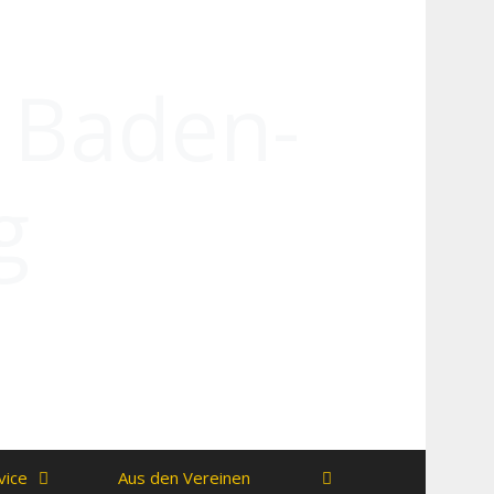
n Baden-
g
vice
Aus den Vereinen