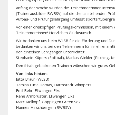
Anfang der Woche wurden die Teilnehmer*innen intensiv
(Trainerausbilder BWBSV) auf die drei anstehenden Prüf
Aufbau- und Prüfungslehrgang umfasst sportartübergreif
Vor einer dreiköpfigen Prüfungskommission, mit einem 
Teilnehmer*innen! Herzlichen Glückwunsch.
Wir bedanken uns beim WLSB für die Förderung und Durc
bedanken wir uns bei den Teilnehmern für ihr ehrenam
den einzelnen Lehrgängen unterrichtet:
Stephanie Küpers (Softball), Markus Winkler (Pitching, K
Den frisch gebackenen Trainern wünschen wir gutes Gel
Von links hinten:
Jutta Braun (WLSB)
Tamina Lucia Domas, Darmstadt Whippets
Emil Behr, Ellwangen Elks
Rene Armbruster, Ellwangen Elks
Marc Kielkopf, Göppingen Green Sox
Hannes Hirschberger (BWBSV)