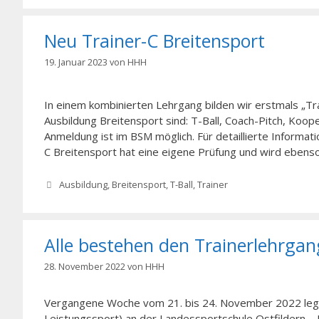
Neu Trainer-C Breitensport
19. Januar 2023
von
HHH
In einem kombinierten Lehrgang bilden wir erstmals „Tr
Ausbildung Breitensport sind: T-Ball, Coach-Pitch, Koope
Anmeldung ist im BSM möglich. Für detaillierte Informa
C Breitensport hat eine eigene Prüfung und wird ebens
Kategorien
Ausbildung
,
Breitensport
,
T-Ball
,
Trainer
Alle bestehen den Trainerlehrgan
28. November 2022
von
HHH
Vergangene Woche vom 21. bis 24. November 2022 legte
Leistungssport) an der Landessportschule Ostfildern – R