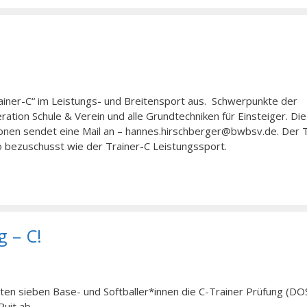
ainer-C“ im Leistungs- und Breitensport aus. Schwerpunkte der
ration Schule & Verein und alle Grundtechniken für Einsteiger. Die
tionen sendet eine Mail an – hannes.hirschberger@bwbsv.de. Der T
o bezuschusst wie der Trainer-C Leistungssport.
g – C!
n sieben Base- und Softballer*innen die C-Trainer Prüfung (D
uit ab.