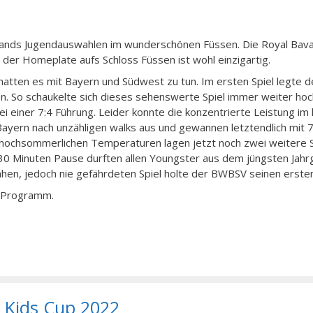
nds Jugendauswahlen im wunderschönen Füssen. Die Royal Bava
n der Homeplate aufs Schloss Füssen ist wohl einzigartig.
atten es mit Bayern und Südwest zu tun. Im ersten Spiel legte 
n. So schaukelte sich dieses sehenswerte Spiel immer weiter hoc
ei einer 7:4 Führung. Leider konnte die konzentrierte Leistung im 
Bayern nach unzähligen walks aus und gewannen letztendlich mit 7
i hochsommerlichen Temperaturen lagen jetzt noch zwei weitere 
 30 Minuten Pause durften allen Youngster aus dem jüngsten Jah
ähen, jedoch nie gefährdeten Spiel holte der BWBSV seinen ersten
m Programm.
 Kids Cup 2022