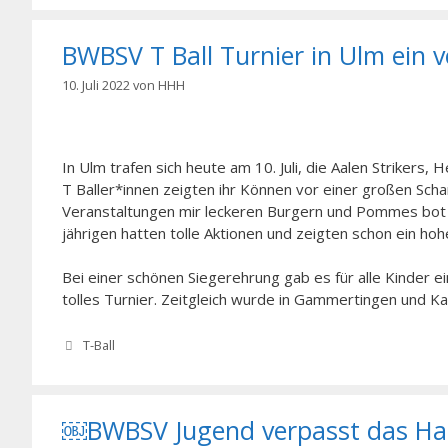
BWBSV T Ball Turnier in Ulm ein vo
10. Juli 2022
von
HHH
In Ulm trafen sich heute am 10.
Juli, die
Aalen
Strikers
, H
T
Baller*innen
zeigten ihr Können
vor
einer großen Schar
Veranstaltungen
mir leckeren Burgern und Pommes bot 
jährigen
hatten tolle Aktionen und zeigten schon ein ho
Bei einer schönen Siegerehrung gab es für alle Kinder ei
tolles Turnier. Zeitgleich wurde in
Gammertingen
und Kar
Kategorien
T-Ball
￼BWBSV Jugend verpasst das Halb