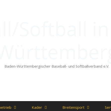
l/Softball i
Württember
Baden-Württembergischer Baseball- und Softballverband e.V.
betrieb
Kader
Breitensport
Ser