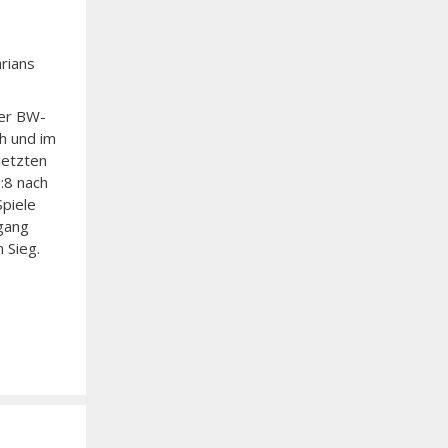
rians
der BW-
h und im
letzten
:8 nach
Spiele
rgang
 Sieg.