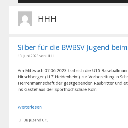
HHH
Silber für die BWBSV Jugend beim
13. Juni 2023
von
HHH
Am Mittwoch 07.06.2023 traf sich die U15 Baseballma
Hirschberger (LLZ Heidenheim) zur Vorbereitung in Schr
Herrenmannschaft der gastgebenden Raubritter und etli
ins Gästehaus der Sporthochschule Köln.
Weiterlesen
Kategorien
BB Jugend U15