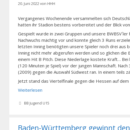
20. Juni 2022
von
HHH
Vergangenes Wochenende versammelten sich Deutschla
hatten ihr Stadion bestens vorbereitet und der Blick vo
Gespielt wurde in zwei Gruppen und unsere BWBSV´ler h
Nachwuchs mächtig vor und konnte gleich 3 Runs erziele
letzten Inning benötigten unsere Spieler noch drei aus b
Inning nicht mehr abgerufen werden und so glichen die 
einem Hit B Pitch. Diese Niederlage kostete Kraft… Be
(120 Minuten je Spiel) vor der jungen Mannschaft. Nach
(2009) gegen die Auswahl Südwest ran. In einem teils z
Jetzt stand das Viertelfinale gegen die Hessen auf de
Weiterlesen
Kategorien
BB Jugend U15
Baden-Württemberg gewinnt den