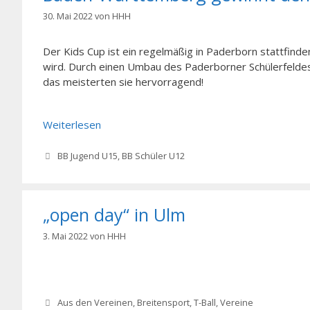
30. Mai 2022
von
HHH
Der Kids Cup ist ein regelmäßig in Paderborn stattfin
wird. Durch einen Umbau des Paderborner Schülerfeldes
das meisterten sie hervorragend!
Weiterlesen
Kategorien
BB Jugend U15
,
BB Schüler U12
„open day“ in Ulm
3. Mai 2022
von
HHH
Kategorien
Aus den Vereinen
,
Breitensport
,
T-Ball
,
Vereine