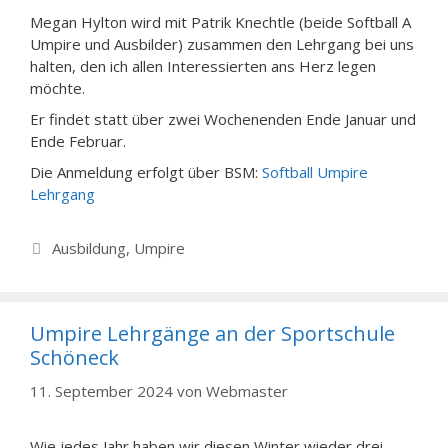
Megan Hylton wird mit Patrik Knechtle (beide Softball A
Umpire und Ausbilder) zusammen den Lehrgang bei uns
halten, den ich allen Interessierten ans Herz legen
möchte.
Er findet statt über zwei Wochenenden Ende Januar und
Ende Februar.
Die Anmeldung erfolgt über BSM:
Softball Umpire
Lehrgang
Kategorien
Ausbildung
,
Umpire
Umpire Lehrgänge an der Sportschule
Schöneck
11. September 2024
von
Webmaster
Wie jedes Jahr haben wir diesen Winter wieder drei