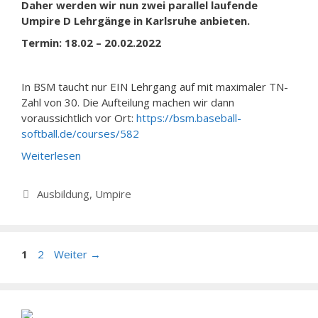
Daher werden wir nun zwei parallel laufende
Umpire D Lehrgänge in Karlsruhe anbieten.
Termin: 18.02 – 20.02.2022
In BSM taucht nur EIN Lehrgang auf mit maximaler TN-
Zahl von 30. Die Aufteilung machen wir dann
voraussichtlich vor Ort:
https://bsm.baseball-
softball.de/courses/582
Weiterlesen
Kategorien
Ausbildung
,
Umpire
Seite
Seite
1
2
Weiter
→