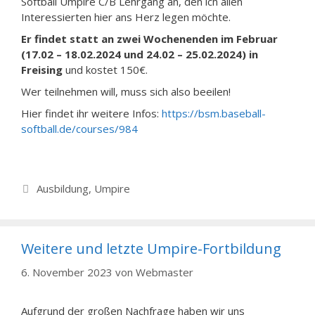
Softball Umpire C/B Lehrgang an, den ich allen
Interessierten hier ans Herz legen möchte.
Er findet statt an zwei Wochenenden im Februar
(17.02 – 18.02.2024 und 24.02 – 25.02.2024) in
Freising
und kostet 150€.
Wer teilnehmen will, muss sich also beeilen!
Hier findet ihr weitere Infos:
https://bsm.baseball-
softball.de/courses/984
Kategorien
Ausbildung
,
Umpire
Weitere und letzte Umpire-Fortbildung
6. November 2023
von
Webmaster
Aufgrund der großen Nachfrage haben wir uns