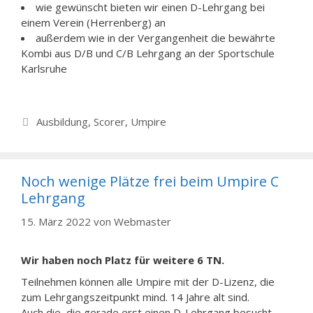
wie gewünscht bieten wir einen D-Lehrgang bei
einem Verein (Herrenberg) an
außerdem wie in der Vergangenheit die bewährte
Kombi aus D/B und C/B Lehrgang an der Sportschule
Karlsruhe
Kategorien
Ausbildung
,
Scorer
,
Umpire
Noch wenige Plätze frei beim Umpire C
Lehrgang
15. März 2022
von
Webmaster
Wir haben noch Platz für weitere 6 TN.
Teilnehmen können alle Umpire mit der D-Lizenz, die
zum Lehrgangszeitpunkt mind. 14 Jahre alt sind.
Auch die, die gerade erst einen D-Lehrgang besucht