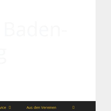
n Baden-
g
vice
Aus den Vereinen