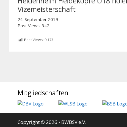
Heidenheim Heideköpfe U18 holen
Vizemeisterschaft
24. September 2019
Post Views: 942
Post Views:
9.173
Mitgliedschaften
Copyright © 2026 • BWBSV e.V.