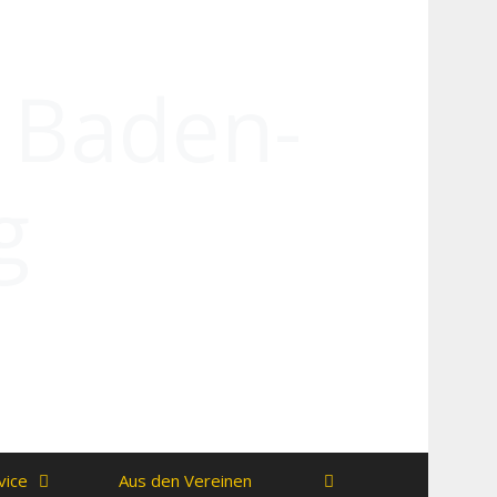
n Baden-
g
vice
Aus den Vereinen