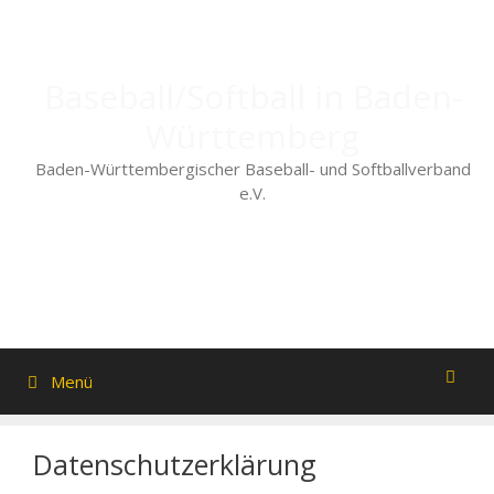
Zum
Inhalt
springen
Baseball/Softball in Baden-
Württemberg
Baden-Württembergischer Baseball- und Softballverband
e.V.
Menü
Datenschutzerklärung