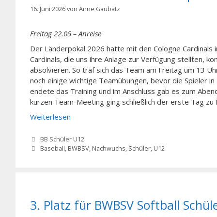
16. Juni 2026
von
Anne Gaubatz
Freitag 22.05 – Anreise
Der Länderpokal 2026 hatte mit den Cologne Cardinals i
Cardinals, die uns ihre Anlage zur Verfügung stellten, ko
absolvieren. So traf sich das Team am Freitag um 13 Uh
noch einige wichtige Teamübungen, bevor die Spieler in 
endete das Training und im Anschluss gab es zum Aben
kurzen Team-Meeting ging schließlich der erste Tag zu 
Weiterlesen
Kategorien
BB Schüler U12
Schlagwörter
Baseball
,
BWBSV
,
Nachwuchs
,
Schüler
,
U12
3. Platz für BWBSV Softball Schü