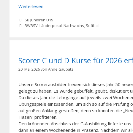
Weiterlesen
Kategorien
SB Junioren U19
Schlagwörter
BWBSV
,
Länderpokal
,
Nachwuchs
,
Softball
Scorer C und D Kurse für 2026 er
20. Mai 2026
von
Anne Gaubatz
Unsere Scorerausbilder freuen sich dieses Jahr 50 neue
gelegt zu haben. Es wurde gebüffelt, geübt, diskutiert 
Da dieses Jahr die Lehrgänge auf jeweils zwei Wochene
Übungsspiele einzusenden, um sich so auf die Prüfung o
auf großen Anklang gestoßen, denn so konnten die „Neul
Hasen“ profitieren.
Den krönenden Abschluss der C-Ausbildung lieferte uns
dann an einem Wochenende in Präsenz. Nachdem wir al