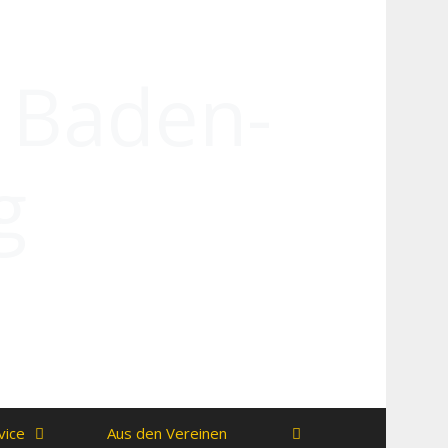
n Baden-
g
vice
Aus den Vereinen