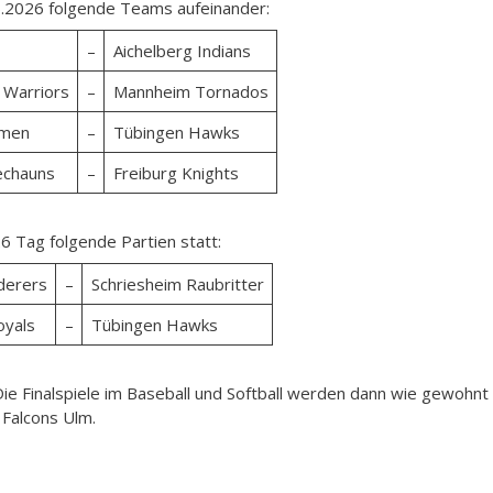
05.2026 folgende Teams aufeinander:
–
Aichelberg Indians
Warriors
–
Mannheim Tornados
emen
–
Tübingen Hawks
echauns
–
Freiburg Knights
26 Tag folgende Partien statt:
derers
–
Schriesheim Raubritter
yals
–
Tübingen Hawks
Die Finalspiele im Baseball und Softball werden dann wie gewohnt
 Falcons Ulm.