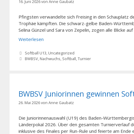
16. Juni 2026
von
Anne Gaubatz
Pfingsten verwandelte sich Freising in den Schauplatz
Trophäe kämpften. Die schwarz-gelbe Baden-Württemb
Selina Günzel und Sara von Zepelin, zogen alle Blicke auf 
Weiterlesen
Kategorien
Softball U13
,
Uncategorized
Schlagwörter
BWBSV
,
Nachwuchs
,
Softball
,
Turnier
BWBSV Juniorinnen gewinnen Soft
26. Mai 2026
von
Anne Gaubatz
Die Juniorinnenauswahl (U19) des Baden-Württembergis
Länderpokal 2026. Über den gesamten Turnierverlauf d
inklusive des Finales per Run-Rule und feierte am Ende 