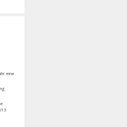
ahr eine
ung
ie
 U13