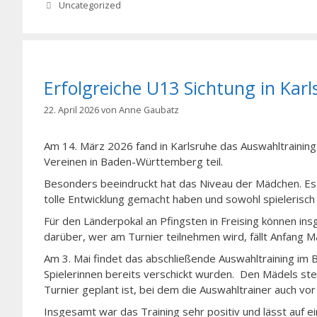
Kategorien
Uncategorized
Erfolgreiche U13 Sichtung in Karl
22. April 2026
von
Anne Gaubatz
Am 14. März 2026 fand in Karlsruhe das Auswahltrainin
Vereinen in Baden-Württemberg teil.
Besonders beeindruckt hat das Niveau der Mädchen. Es w
tolle Entwicklung gemacht haben und sowohl spielerisch 
Für den Länderpokal an Pfingsten in Freising können i
darüber, wer am Turnier teilnehmen wird, fällt Anfang Ma
Am 3. Mai findet das abschließende Auswahltraining im B
Spielerinnen bereits verschickt wurden. Den Mädels ste
Turnier geplant ist, bei dem die Auswahltrainer auch vo
Insgesamt war das Training sehr positiv und lässt auf e