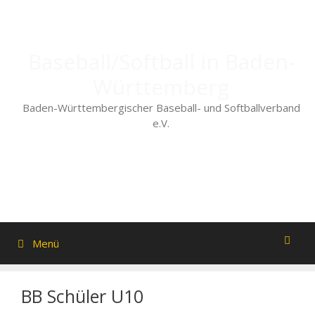
Zum
Inhalt
springen
Baseball/Softball in Baden-
Württemberg
Baden-Württembergischer Baseball- und Softballverband
e.V.
Menü
BB Schüler U10