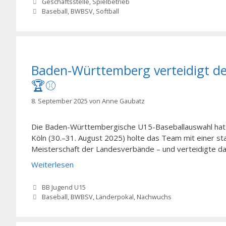
Kategorien
Geschäftsstelle
,
Spielbetrieb
Schlagwörter
Baseball
,
BWBSV
,
Softball
Baden-Württemberg verteidigt de
🏆⚾
8. September 2025
von
Anne Gaubatz
Die Baden-Württembergische U15-Baseballauswahl hat e
Köln (30.–31. August 2025) holte das Team mit einer s
Meisterschaft der Landesverbände – und verteidigte dam
Weiterlesen
Kategorien
BB Jugend U15
Schlagwörter
Baseball
,
BWBSV
,
Länderpokal
,
Nachwuchs