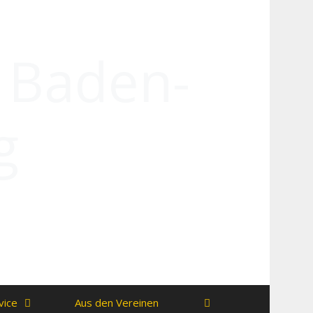
n Baden-
g
vice
Aus den Vereinen