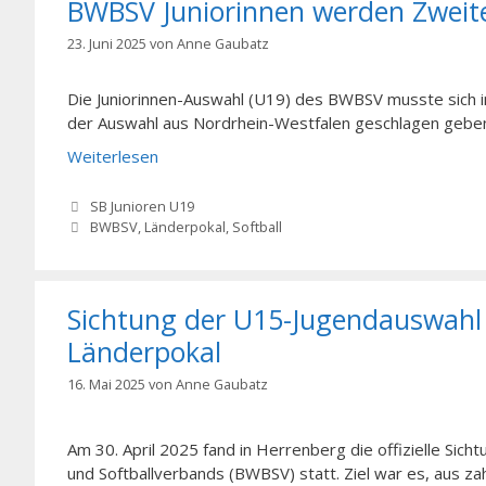
BWBSV Juniorinnen werden Zweite
23. Juni 2025
von
Anne Gaubatz
Die Juniorinnen-Auswahl (U19) des BWBSV musste sich i
der Auswahl aus Nordrhein-Westfalen geschlagen gebe
Weiterlesen
Kategorien
SB Junioren U19
Schlagwörter
BWBSV
,
Länderpokal
,
Softball
Sichtung der U15-Jugendauswahl 
Länderpokal
16. Mai 2025
von
Anne Gaubatz
Am 30. April 2025 fand in Herrenberg die offizielle S
und Softballverbands (BWBSV) statt. Ziel war es, aus zah