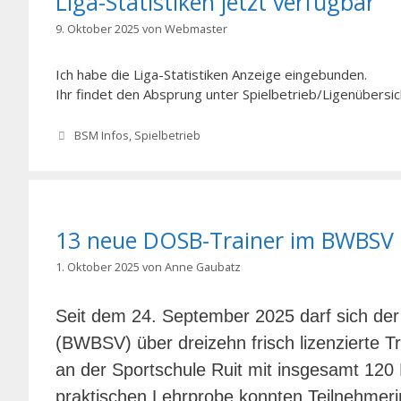
Liga-Statistiken jetzt verfügbar
9. Oktober 2025
von
Webmaster
Ich habe die Liga-Statistiken Anzeige eingebunden.
Ihr findet den Absprung unter Spielbetrieb/Ligenübersic
Kategorien
BSM Infos
,
Spielbetrieb
13 neue DOSB-Trainer im BWBSV
1. Oktober 2025
von
Anne Gaubatz
Seit dem 24. September 2025 darf sich de
(BWBSV) über dreizehn frisch lizenzierte T
an der Sportschule Ruit mit insgesamt 120 
praktischen Lehrprobe konnten Teilnehmeri