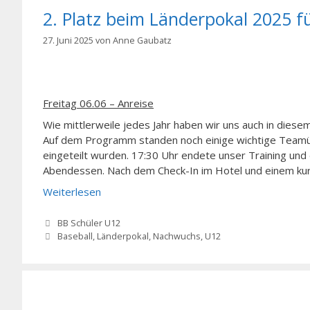
2. Platz beim Länderpokal 2025 
27. Juni 2025
von
Anne Gaubatz
Freitag 06.06 – Anreise
Wie mittlerweile jedes Jahr haben wir uns auch in diesem
Auf dem Programm standen noch einige wichtige Teamübu
eingeteilt wurden. 17:30 Uhr endete unser Training un
Abendessen. Nach dem Check-In im Hotel und einem ku
Weiterlesen
Kategorien
BB Schüler U12
Schlagwörter
Baseball
,
Länderpokal
,
Nachwuchs
,
U12