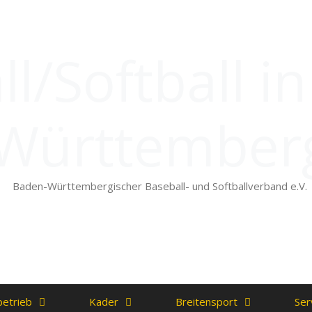
l/Softball i
Württember
Baden-Württembergischer Baseball- und Softballverband e.V.
betrieb
Kader
Breitensport
Ser