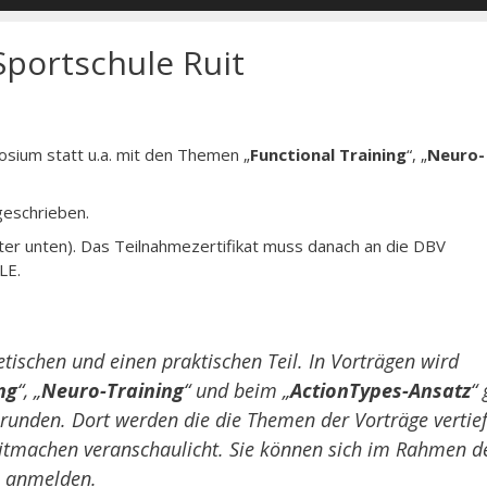
portschule Ruit
osium statt u.a. mit den Themen „
Functional Training
“, „
Neuro-
geschrieben.
ter unten). Das Teilnahmezertifikat muss danach an die DBV
LE.
etischen und einen praktischen Teil. In Vorträgen wird
ng
“, „
Neuro-Training
“ und beim „
ActionTypes-Ansatz
“ 
unden. Dort werden die die Themen der Vorträge vertief
tmachen veranschaulicht. Sie können sich im Rahmen d
s anmelden.