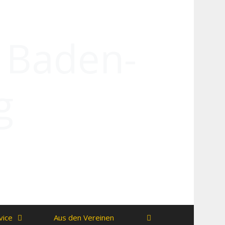
n Baden-
g
vice
Aus den Vereinen