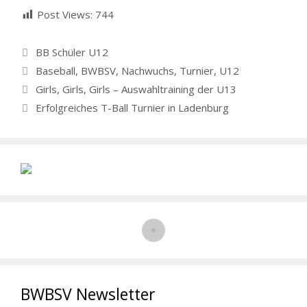
Post Views:
744
Kategorien
BB Schüler U12
Schlagwörter
Baseball
,
BWBSV
,
Nachwuchs
,
Turnier
,
U12
Girls, Girls, Girls – Auswahltraining der U13
Erfolgreiches T-Ball Turnier in Ladenburg
BWBSV Newsletter