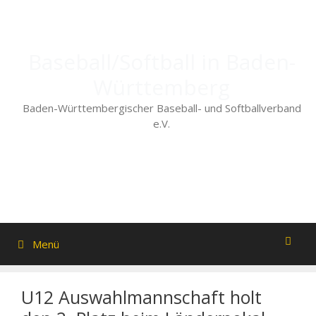
Zum
Inhalt
springen
Baseball/Softball in Baden-
Württemberg
Baden-Württembergischer Baseball- und Softballverband
e.V.
Menü
U12 Auswahlmannschaft holt