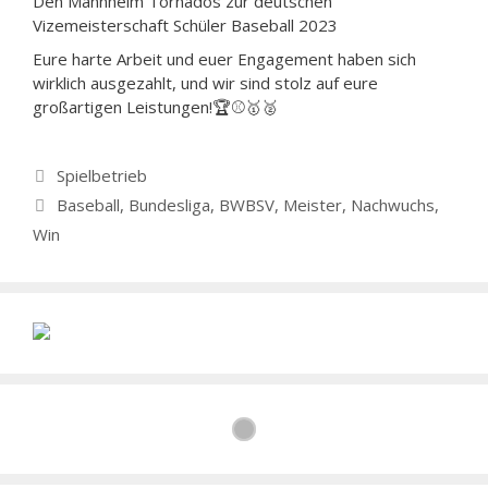
Den Mannheim Tornados zur deutschen
Vizemeisterschaft Schüler Baseball 2023
Eure harte Arbeit und euer Engagement haben sich
wirklich ausgezahlt, und wir sind stolz auf eure
großartigen Leistungen!🏆⚾🥇🥈
Kategorien
Spielbetrieb
Schlagwörter
Baseball
,
Bundesliga
,
BWBSV
,
Meister
,
Nachwuchs
,
Win