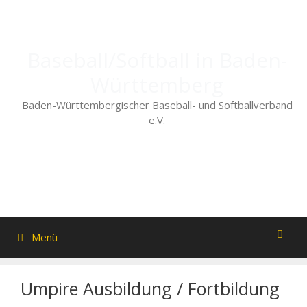
Zum
Inhalt
springen
Baseball/Softball in Baden-
Württemberg
Baden-Württembergischer Baseball- und Softballverband
e.V.
Menü
Umpire Ausbildung / Fortbildung