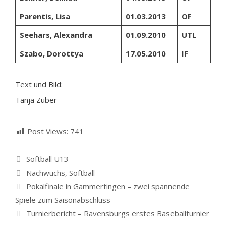
Parentis, Lisa
01.03.2013
OF
Seehars, Alexandra
01.09.2010
UTL
Szabo, Dorottya
17.05.2010
IF
Text und Bild:
Tanja Zuber
Post Views:
741
Kategorien
Softball U13
Schlagwörter
Nachwuchs
,
Softball
Pokalfinale in Gammertingen – zwei spannende
Spiele zum Saisonabschluss
Turnierbericht – Ravensburgs erstes Baseballturnier