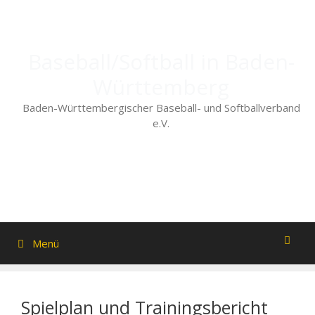
Zum
Inhalt
springen
Baseball/Softball in Baden-
Württemberg
Baden-Württembergischer Baseball- und Softballverband
e.V.
Menü
Spielplan und Trainingsbericht