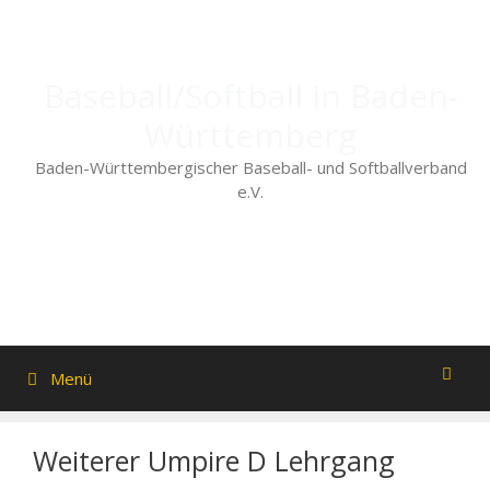
Zum
Inhalt
springen
Baseball/Softball in Baden-
Württemberg
Baden-Württembergischer Baseball- und Softballverband
e.V.
Menü
Weiterer Umpire D Lehrgang