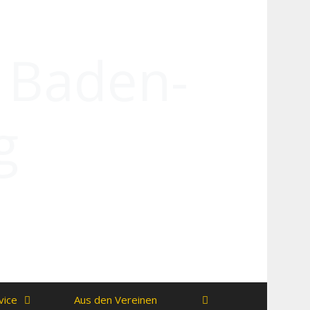
n Baden-
g
vice
Aus den Vereinen