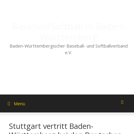
Zum
Inhalt
springen
Baseball/Softball in Baden-
Württemberg
Baden-Württembergischer Baseball- und Softballverband
e.V.
Menü
Stuttgart vertritt Baden-