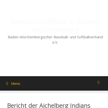
Zum
Inhalt
springen
Baseball/Softball in Baden-
Württemberg
Baden-Württembergischer Baseball- und Softballverband
e.V.
Menü
Bericht der Aichelberg Indians