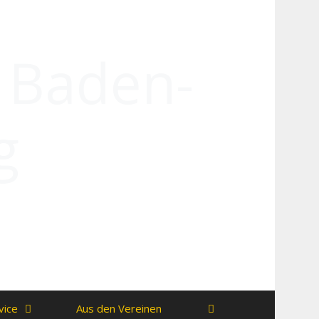
n Baden-
g
vice
Aus den Vereinen