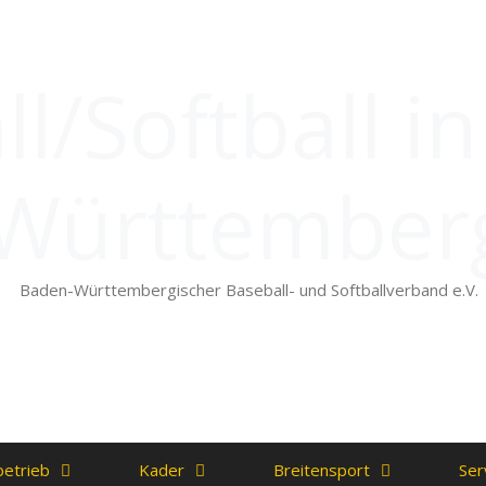
l/Softball i
Württember
Baden-Württembergischer Baseball- und Softballverband e.V.
betrieb
Kader
Breitensport
Ser