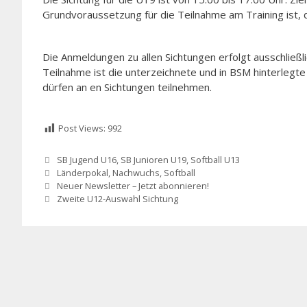
Grundvoraussetzung für die Teilnahme am Training ist
Die Anmeldungen zu allen Sichtungen erfolgt ausschließl
Teilnahme ist die unterzeichnete und in BSM hinterlegte
dürfen an en Sichtungen teilnehmen.
Post Views:
992
Kategorien
SB Jugend U16
,
SB Junioren U19
,
Softball U13
Schlagwörter
Länderpokal
,
Nachwuchs
,
Softball
Neuer Newsletter – Jetzt abonnieren!
Zweite U12-Auswahl Sichtung