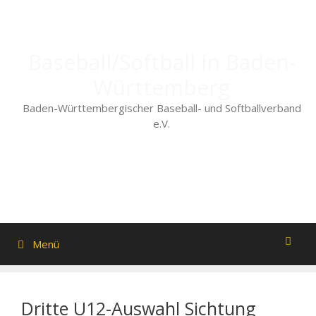
Zum
Inhalt
springen
Baseball/Softball in Baden-
Württemberg
Baden-Württembergischer Baseball- und Softballverband
e.V.
Menü
Dritte U12-Auswahl Sichtung