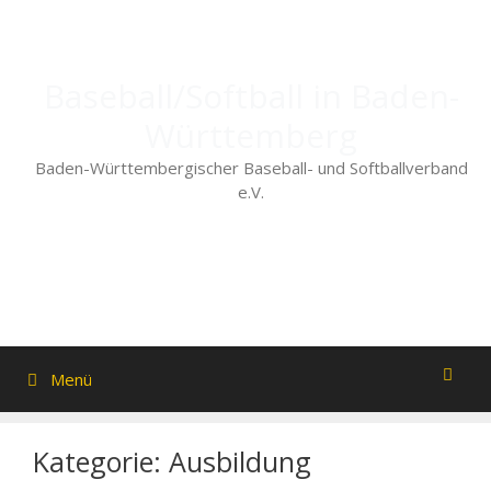
Zum
Inhalt
springen
Baseball/Softball in Baden-
Württemberg
Baden-Württembergischer Baseball- und Softballverband
e.V.
Menü
Kategorie:
Ausbildung