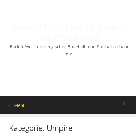
Zum
Inhalt
springen
Baseball/Softball in Baden-
Württemberg
Baden-Württembergischer Baseball- und Softballverband
e.V.
Menü
Kategorie:
Umpire