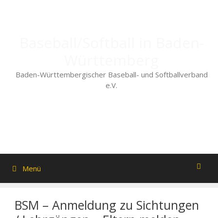
Zum
Inhalt
springen
Baseball/Softball in Baden-
Württemberg
Baden-Württembergischer Baseball- und Softballverband
e.V.
Menü
BSM – Anmeldung zu Sichtungen