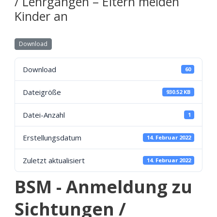
/ Lehrgängen – Eltern melden
Kinder an
Download
Download
60
Dateigröße
930.52 KB
Datei-Anzahl
1
Erstellungsdatum
14. Februar 2022
Zuletzt aktualisiert
14. Februar 2022
BSM - Anmeldung zu
Sichtungen /