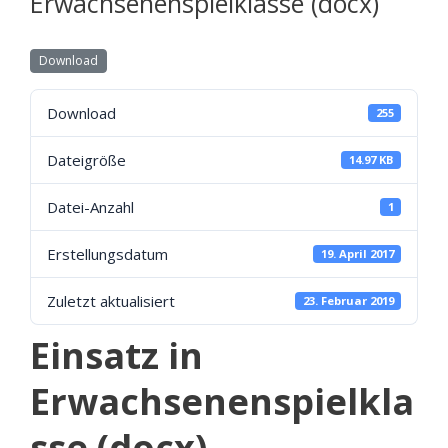
Erwachsenenspielklasse (docx)
Download
Download
255
Dateigröße
14.97 KB
Datei-Anzahl
1
Erstellungsdatum
19. April 2017
Zuletzt aktualisiert
23. Februar 2019
Einsatz in
Erwachsenenspielkla
sse (docx)