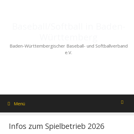
Zum
Inhalt
springen
Baseball/Softball in Baden-
Württemberg
Baden-Württembergischer Baseball- und Softballverband
e.V.
Menü
Infos zum Spielbetrieb 2026