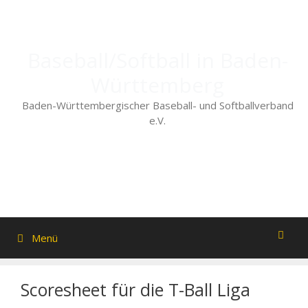
Zum
Inhalt
springen
Baseball/Softball in Baden-
Württemberg
Baden-Württembergischer Baseball- und Softballverband
e.V.
Menü
Scoresheet für die T-Ball Liga