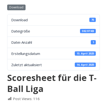
Download
Download
75
Dateigröße
592.97 KB
Datei-Anzahl
1
Erstellungsdatum
15. April 2025
Zuletzt aktualisiert
16. April 2025
Scoresheet für die T-
Ball Liga
Post Views:
116