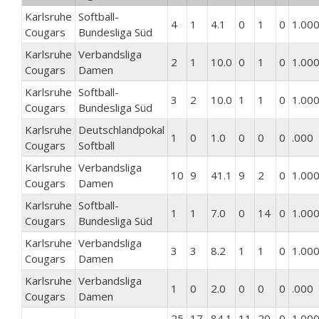
Karlsruhe
Softball-
4
1
4.1
0
1
0
1.00
Cougars
Bundesliga Süd
Karlsruhe
Verbandsliga
2
1
10.0
0
1
0
1.00
Cougars
Damen
Karlsruhe
Softball-
3
2
10.0
1
1
0
1.00
Cougars
Bundesliga Süd
Karlsruhe
Deutschlandpokal
1
0
1.0
0
0
0
.000
Cougars
Softball
Karlsruhe
Verbandsliga
10
9
41.1
9
2
0
1.00
Cougars
Damen
Karlsruhe
Softball-
1
1
7.0
0
14
0
1.00
Cougars
Bundesliga Süd
Karlsruhe
Verbandsliga
3
3
8.2
1
1
0
1.00
Cougars
Damen
Karlsruhe
Verbandsliga
1
0
2.0
0
0
0
.000
Cougars
Damen
25
17
84.1
11
20
0
1.00