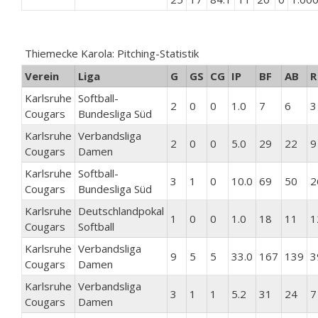
Thiemecke Karola: Pitching-Statistik
Verein
Liga
G
GS
CG
IP
BF
AB
R
Karlsruhe
Softball-
2
0
0
1.0
7
6
3
Cougars
Bundesliga Süd
Karlsruhe
Verbandsliga
2
0
0
5.0
29
22
9
Cougars
Damen
Karlsruhe
Softball-
3
1
0
10.0
69
50
2
Cougars
Bundesliga Süd
Karlsruhe
Deutschlandpokal
1
0
0
1.0
18
11
1
Cougars
Softball
Karlsruhe
Verbandsliga
9
5
5
33.0
167
139
3
Cougars
Damen
Karlsruhe
Verbandsliga
3
1
1
5.2
31
24
7
Cougars
Damen