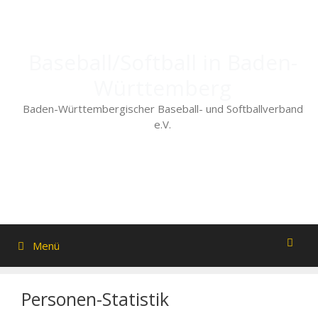
Zum
Inhalt
springen
Baseball/Softball in Baden-
Württemberg
Baden-Württembergischer Baseball- und Softballverband
e.V.
Menü
Personen-Statistik