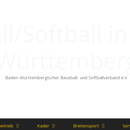
l/Softball i
Württember
Baden-Württembergischer Baseball- und Softballverband e.V.
betrieb
Kader
Breitensport
Ser