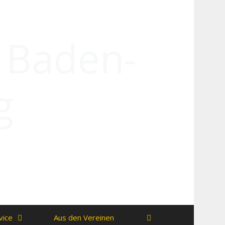
n Baden-
g
vice
Aus den Vereinen