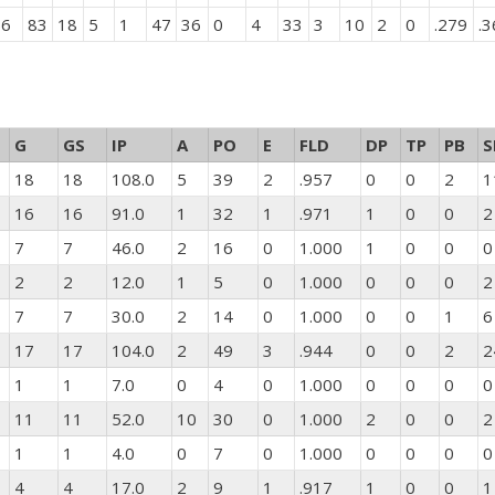
56
83
18
5
1
47
36
0
4
33
3
10
2
0
.279
.3
G
GS
IP
A
PO
E
FLD
DP
TP
PB
S
18
18
108.0
5
39
2
.957
0
0
2
1
16
16
91.0
1
32
1
.971
1
0
0
2
7
7
46.0
2
16
0
1.000
1
0
0
0
2
2
12.0
1
5
0
1.000
0
0
0
2
7
7
30.0
2
14
0
1.000
0
0
1
6
17
17
104.0
2
49
3
.944
0
0
2
2
1
1
7.0
0
4
0
1.000
0
0
0
0
11
11
52.0
10
30
0
1.000
2
0
0
2
1
1
4.0
0
7
0
1.000
0
0
0
0
4
4
17.0
2
9
1
.917
1
0
0
1