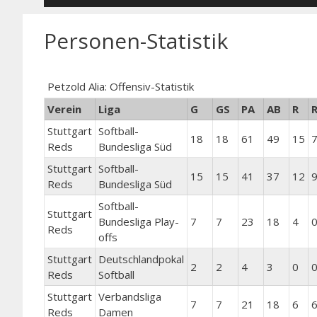
Personen-Statistik
Petzold Alia: Offensiv-Statistik
Verein
Liga
G
GS
PA
AB
R
R
Stuttgart
Softball-
18
18
61
49
15
Reds
Bundesliga Süd
Stuttgart
Softball-
15
15
41
37
12
Reds
Bundesliga Süd
Softball-
Stuttgart
Bundesliga Play-
7
7
23
18
4
Reds
offs
Stuttgart
Deutschlandpokal
2
2
4
3
0
Reds
Softball
Stuttgart
Verbandsliga
7
7
21
18
6
Reds
Damen