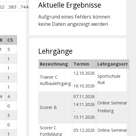
Aktuelle Ergebnisse
62
.383
.744
Aufgrund eines Fehlers können
keine Daten angezeigt werden
B
CS
1
5
Lehrgänge
1
Bezeichnung
Termin
Lehrgangsort
1
12.10.2026
Sportschule
Trainer C
1
-
Ruit
Aufbaulehrgang
16.10.2026
1
4
4
07.11.2026
Online Seminar
14.11.2026
0
Scorer B
-
Freiberg
3
15.11.2026
0
Scorer C
05.12.2026
Online Seminar
1
Fortbildung