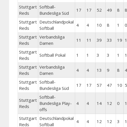
Stuttgart
Softball-
17
17
52
49
8
Reds
Bundesliga Süd
Stuttgart
Deutschlandpokal
4
4
10
8
1
Reds
Softball
Stuttgart
Verbandsliga
11
11
39
33
19
Reds
Damen
Stuttgart
Softball Pokal
1
1
3
3
1
Reds
Stuttgart
Verbandsliga
4
4
13
9
8
Reds
Damen
Stuttgart
Softball-
17
17
57
47
10
Reds
Bundesliga Süd
Softball-
Stuttgart
Bundesliga Play-
4
4
14
12
0
Reds
offs
Stuttgart
Deutschlandpokal
4
4
12
12
3
Reds
Softball