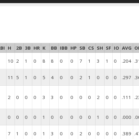
BI
H
2B
3B
HR
K
BB
IBB
HP
SB
CS
SH
SF
IO
AVG
O
7
10
2
1
0
8
8
0
0
7
1
3
1
0
.204
.3
9
11
5
1
0
5
4
0
0
2
1
0
0
0
.297
.3
0
2
0
0
0
3
3
0
0
0
0
2
0
0
.111
.2
0
0
0
0
0
1
0
0
0
0
0
1
0
0
.000
.0
6
7
1
0
0
1
3
0
0
2
0
0
0
0
.389
.4