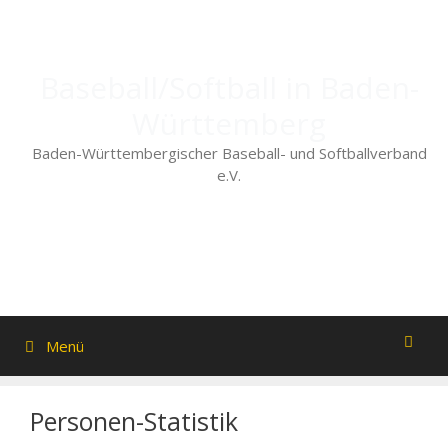
Zum
Inhalt
springen
Baseball/Softball in Baden-
Württemberg
Baden-Württembergischer Baseball- und Softballverband
e.V.
Menü
Personen-Statistik