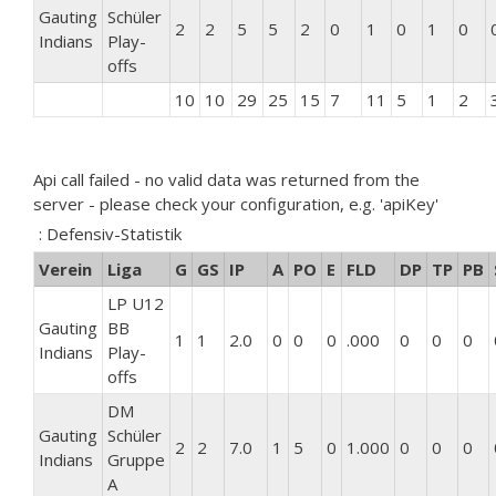
Gauting
Schüler
2
2
5
5
2
0
1
0
1
0
Indians
Play-
offs
10
10
29
25
15
7
11
5
1
2
Api call failed - no valid data was returned from the
server - please check your configuration, e.g. 'apiKey'
: Defensiv-Statistik
Verein
Liga
G
GS
IP
A
PO
E
FLD
DP
TP
PB
LP U12
Gauting
BB
1
1
2.0
0
0
0
.000
0
0
0
Indians
Play-
offs
DM
Gauting
Schüler
2
2
7.0
1
5
0
1.000
0
0
0
Indians
Gruppe
A