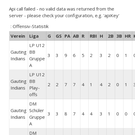
Api call failed - no valid data was returned from the
server - please check your configuration, e.g. 'apiKey'
: Offensiv-Statistik
Verein
Liga
G
GS
PA
AB
R
RBI
H
2B
3B
HR
LP U12
Gauting
BB
3
3
9
6
5
2
3
2
0
1
Indians
Gruppe
A
LP U12
Gauting
BB
2
2
7
7
4
1
4
2
0
1
Indians
Play-
offs
DM
Gauting
Schüler
3
3
8
7
4
4
3
1
0
0
Indians
Gruppe
A
DM