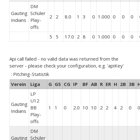
DM
Gauting
Schüler
2
2
8.0
1
3
0
1.000
0
0
0
Indians
Play-
offs
5
5
17.0
2
8
0
1.000
0
0
0
Api call failed - no valid data was returned from the
server - please check your configuration, e.g. 'apiKey'
: Pitching-Statistik
Verein
Liga
G
GS
CG
IP
BF
AB
R
ER
H
2B
3B
LP
U12
Gauting
BB
1
1
0
2.0
10
10
2
2
4
2
0
Indians
Play-
offs
DM
Gauting
Schüler