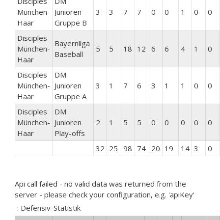
Disciples
DM
München-
Junioren
3
3
7
7
0
0
1
0
0
Haar
Gruppe B
Disciples
Bayernliga
München-
5
5
18
12
6
6
4
1
0
Baseball
Haar
Disciples
DM
München-
Junioren
3
1
7
6
3
1
1
0
0
Haar
Gruppe A
Disciples
DM
München-
Junioren
2
1
5
5
0
0
0
0
0
Haar
Play-offs
32
25
98
74
20
19
14
3
0
Api call failed - no valid data was returned from the
server - please check your configuration, e.g. 'apiKey'
: Defensiv-Statistik