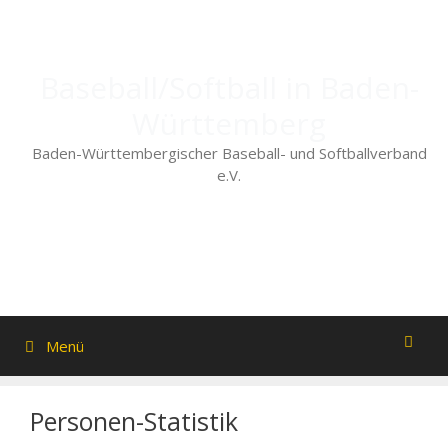
Zum
Inhalt
springen
Baseball/Softball in Baden-
Württemberg
Baden-Württembergischer Baseball- und Softballverband
e.V.
Menü
Personen-Statistik