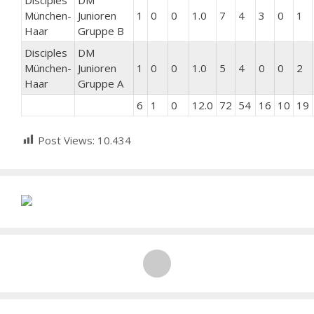
Disciples
DM
München-
Junioren
1
0
0
1.0
7
4
3
0
1
Haar
Gruppe B
Disciples
DM
München-
Junioren
1
0
0
1.0
5
4
0
0
2
Haar
Gruppe A
6
1
0
12.0
72
54
16
10
19
Post Views:
10.434