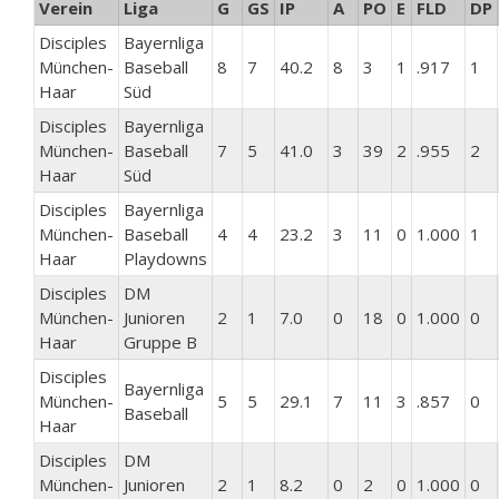
Verein
Liga
G
GS
IP
A
PO
E
FLD
DP
Disciples
Bayernliga
München-
Baseball
8
7
40.2
8
3
1
.917
1
Haar
Süd
Disciples
Bayernliga
München-
Baseball
7
5
41.0
3
39
2
.955
2
Haar
Süd
Disciples
Bayernliga
München-
Baseball
4
4
23.2
3
11
0
1.000
1
Haar
Playdowns
Disciples
DM
München-
Junioren
2
1
7.0
0
18
0
1.000
0
Haar
Gruppe B
Disciples
Bayernliga
München-
5
5
29.1
7
11
3
.857
0
Baseball
Haar
Disciples
DM
München-
Junioren
2
1
8.2
0
2
0
1.000
0