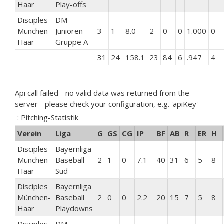
Haar
Play-offs
Disciples
DM
München-
Junioren
3
1
8.0
2
0
0
1.000
0
Haar
Gruppe A
31
24
158.1
23
84
6
.947
4
Api call failed - no valid data was returned from the
server - please check your configuration, e.g. 'apiKey'
: Pitching-Statistik
Verein
Liga
G
GS
CG
IP
BF
AB
R
ER
H
Disciples
Bayernliga
München-
Baseball
2
1
0
7.1
40
31
6
5
8
Haar
Süd
Disciples
Bayernliga
München-
Baseball
2
0
0
2.2
20
15
7
5
8
Haar
Playdowns