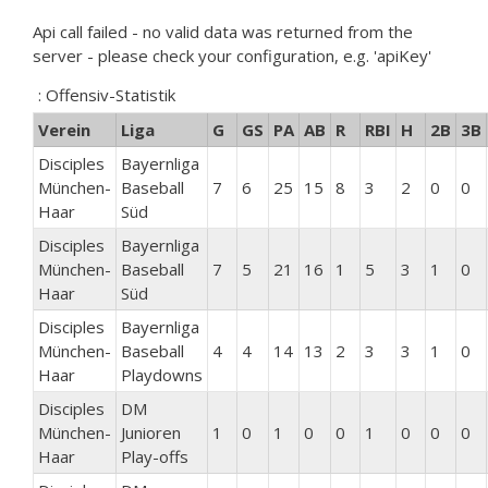
Api call failed - no valid data was returned from the
server - please check your configuration, e.g. 'apiKey'
: Offensiv-Statistik
Verein
Liga
G
GS
PA
AB
R
RBI
H
2B
3B
Disciples
Bayernliga
München-
Baseball
7
6
25
15
8
3
2
0
0
Haar
Süd
Disciples
Bayernliga
München-
Baseball
7
5
21
16
1
5
3
1
0
Haar
Süd
Disciples
Bayernliga
München-
Baseball
4
4
14
13
2
3
3
1
0
Haar
Playdowns
Disciples
DM
München-
Junioren
1
0
1
0
0
1
0
0
0
Haar
Play-offs