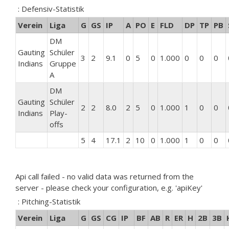
: Defensiv-Statistik
Verein
Liga
G
GS
IP
A
PO
E
FLD
DP
TP
PB
DM
Gauting
Schüler
3
2
9.1
0
5
0
1.000
0
0
0
Indians
Gruppe
A
DM
Gauting
Schüler
2
2
8.0
2
5
0
1.000
1
0
0
Indians
Play-
offs
5
4
17.1
2
10
0
1.000
1
0
0
Api call failed - no valid data was returned from the
server - please check your configuration, e.g. 'apiKey'
: Pitching-Statistik
Verein
Liga
G
GS
CG
IP
BF
AB
R
ER
H
2B
3B