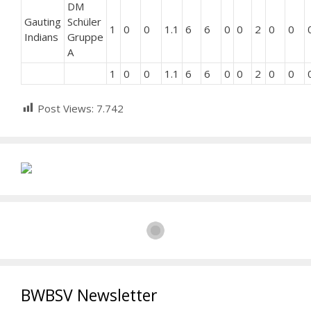
DM
Gauting
Schüler
1
0
0
1.1
6
6
0
0
2
0
0
Indians
Gruppe
A
1
0
0
1.1
6
6
0
0
2
0
0
Post Views:
7.742
BWBSV Newsletter