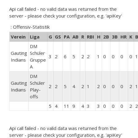
Api call failed - no valid data was returned from the
server - please check your configuration, e.g. 'apiKey'
: Offensiv-Statistik
Verein
Liga
G
GS
PA
AB
R
RBI
H
2B
3B
HR
K
DM
Gauting
Schüler
3
2
6
5
2
2
1
0
0
0
0
1
Indians
Gruppe
A
DM
Gauting
Schüler
2
2
5
4
2
1
2
0
0
0
2
1
Indians
Play-
offs
5
4
11
9
4
3
3
0
0
0
2
2
Api call failed - no valid data was returned from the
server - please check your configuration, e.g. 'apiKey'