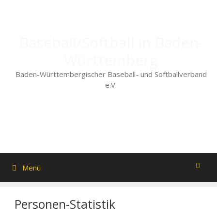
Zum
Inhalt
springen
Baseball/Softball in Baden-
Württemberg
Baden-Württembergischer Baseball- und Softballverband
e.V.
Menü
Personen-Statistik