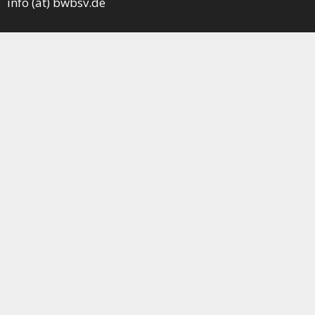
info (at) bwbsv.de