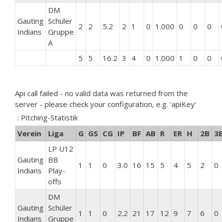
DM
Gauting
Schüler
2
2
5.2
2
1
0
1.000
0
0
0
Indians
Gruppe
A
5
5
16.2
3
4
0
1.000
1
0
0
Api call failed - no valid data was returned from the
server - please check your configuration, e.g. 'apiKey'
: Pitching-Statistik
Verein
Liga
G
GS
CG
IP
BF
AB
R
ER
H
2B
3
LP U12
Gauting
BB
1
1
0
3.0
16
15
5
4
5
2
0
Indians
Play-
offs
DM
Gauting
Schüler
1
1
0
2.2
21
17
12
9
7
6
0
Indians
Gruppe