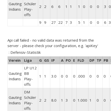
Gauting
Schüler
2
2
6
6
1
1
1
0
0
0
3
0
Indians
Play-
offs
9
9
27
22
7
3
5
1
0
0
6
3
Api call failed - no valid data was returned from the
server - please check your configuration, e.g. 'apiKey'
: Defensiv-Statistik
Verein
Liga
G
GS
IP
A
PO
E
FLD
DP
TP
PB
LP U12
Gauting
BB
1
1
3.0
0
0
0
.000
0
0
0
Indians
Play-
offs
DM
Gauting
Schüler
2
2
8.0
1
3
0
1.000
1
0
0
Indians
Play-
offs