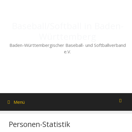
Zum
Inhalt
springen
Baseball/Softball in Baden-
Württemberg
Baden-Württembergischer Baseball- und Softballverband
e.V.
Menü
Personen-Statistik