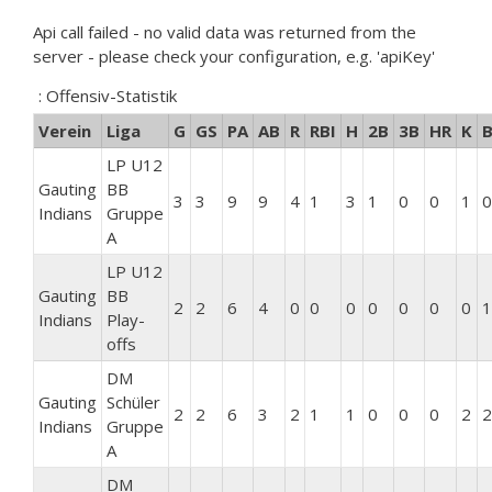
Api call failed - no valid data was returned from the
server - please check your configuration, e.g. 'apiKey'
: Offensiv-Statistik
Verein
Liga
G
GS
PA
AB
R
RBI
H
2B
3B
HR
K
LP U12
Gauting
BB
3
3
9
9
4
1
3
1
0
0
1
0
Indians
Gruppe
A
LP U12
Gauting
BB
2
2
6
4
0
0
0
0
0
0
0
1
Indians
Play-
offs
DM
Gauting
Schüler
2
2
6
3
2
1
1
0
0
0
2
2
Indians
Gruppe
A
DM