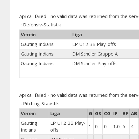
Api call failed - no valid data was returned from the serv
: Defensiv-Statistik
Verein
Liga
Gauting Indians
LP U12 BB Play-offs
Gauting Indians
DM Schüler Gruppe A
Gauting Indians
DM Schüler Play-offs
Api call failed - no valid data was returned from the serv
: Pitching-Statistik
Verein
Liga
G
GS
CG
IP
BF
AB
Gauting
LP U12 BB Play-
1
0
0
1.0
5
4
Indians
offs