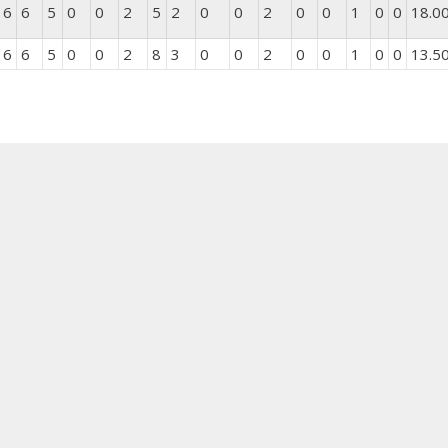
6
6
5
0
0
2
5
2
0
0
2
0
0
1
0
0
18.0
6
6
5
0
0
2
8
3
0
0
2
0
0
1
0
0
13.5