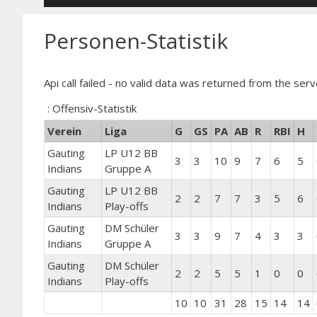
Personen-Statistik
Api call failed - no valid data was returned from the serv
: Offensiv-Statistik
Verein
Liga
G
GS
PA
AB
R
RBI
H
Gauting
LP U12 BB
3
3
10
9
7
6
5
Indians
Gruppe A
Gauting
LP U12 BB
2
2
7
7
3
5
6
Indians
Play-offs
Gauting
DM Schüler
3
3
9
7
4
3
3
Indians
Gruppe A
Gauting
DM Schüler
2
2
5
5
1
0
0
Indians
Play-offs
10
10
31
28
15
14
14