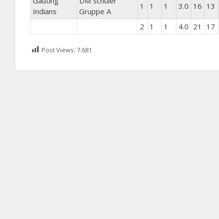
Gauting
DM Schüler
1
1
1
3.0
16
13
Indians
Gruppe A
2
1
1
4.0
21
17
Post Views:
7.681