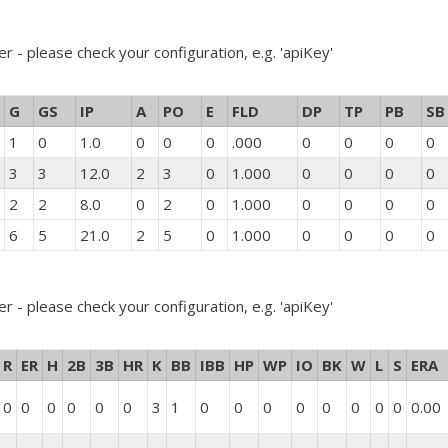
er - please check your configuration, e.g. 'apiKey'
G
GS
IP
A
PO
E
FLD
DP
TP
PB
SB
1
0
1.0
0
0
0
.000
0
0
0
0
3
3
12.0
2
3
0
1.000
0
0
0
0
2
2
8.0
0
2
0
1.000
0
0
0
0
6
5
21.0
2
5
0
1.000
0
0
0
0
er - please check your configuration, e.g. 'apiKey'
R
ER
H
2B
3B
HR
K
BB
IBB
HP
WP
IO
BK
W
L
S
ERA
0
0
0
0
0
0
3
1
0
0
0
0
0
0
0
0
0.00