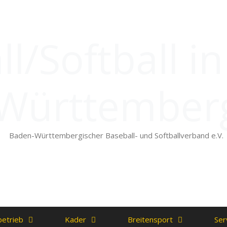
l/Softball i
Württember
Baden-Württembergischer Baseball- und Softballverband e.V.
betrieb
Kader
Breitensport
Ser