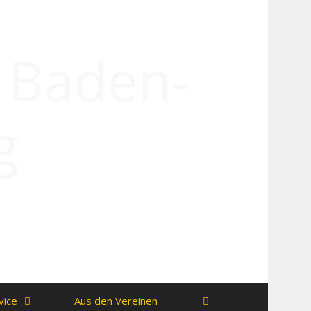
n Baden-
g
vice
Aus den Vereinen