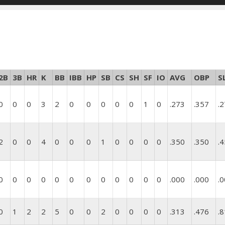
2B
3B
HR
K
BB
IBB
HP
SB
CS
SH
SF
IO
AVG
OBP
S
0
0
0
3
2
0
0
0
0
0
1
0
.273
.357
.
2
0
0
4
0
0
0
1
0
0
0
0
.350
.350
.
0
0
0
0
0
0
0
0
0
0
0
0
.000
.000
.
0
1
2
2
5
0
0
2
0
0
0
0
.313
.476
.