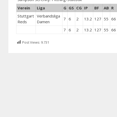
Verein
Liga
G
GS
CG
IP
BF
AB
R
Stuttgart
Verbandsliga
7
6
2
13.2
127
55
66
Reds
Damen
7
6
2
13.2
127
55
66
Post Views:
9.731