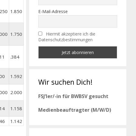
.250
1.850
E-Mail-Adresse
.000
1.750
Hiermit akzeptiere ich die
Datenschutzbestimmungen
111
.384
900
1.592
Wir suchen Dich!
.000
2.000
FSJ’ler/-in für BWBSV gesucht
714
1.158
Medienbeauftragter (M/W/D)
646
1.142