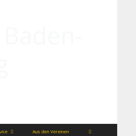
n Baden-
g
vice
Aus den Vereinen