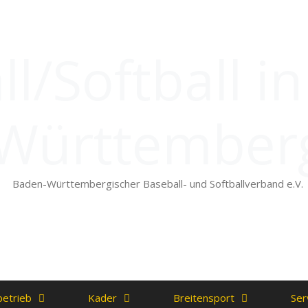
l/Softball i
Württember
Baden-Württembergischer Baseball- und Softballverband e.V.
betrieb
Kader
Breitensport
Ser