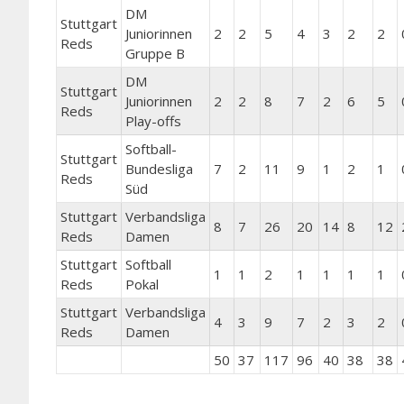
DM
Stuttgart
Juniorinnen
2
2
5
4
3
2
2
Reds
Gruppe B
DM
Stuttgart
Juniorinnen
2
2
8
7
2
6
5
Reds
Play-offs
Softball-
Stuttgart
Bundesliga
7
2
11
9
1
2
1
Reds
Süd
Stuttgart
Verbandsliga
8
7
26
20
14
8
12
Reds
Damen
Stuttgart
Softball
1
1
2
1
1
1
1
Reds
Pokal
Stuttgart
Verbandsliga
4
3
9
7
2
3
2
Reds
Damen
50
37
117
96
40
38
38