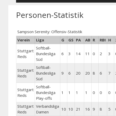
Personen-Statistik
Sampson Serenity: Offensiv-Statistik
Verein
Liga
G
GS
PA
AB
R
RBI
H
Softball-
Stuttgart
Bundesliga
6
3
14
11
0
2
3
Reds
Süd
Softball-
Stuttgart
Bundesliga
9
6
20
20
8
6
7
Reds
Süd
Softball-
Stuttgart
Bundesliga
1
1
1
1
0
0
0
Reds
Play-offs
Stuttgart
Verbandsliga
10
10
21
16
9
8
5
Reds
Damen