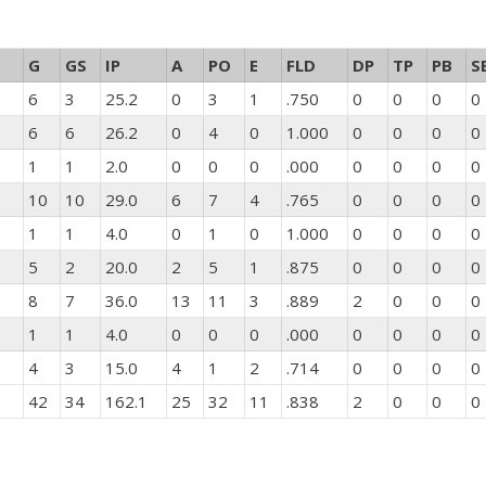
G
GS
IP
A
PO
E
FLD
DP
TP
PB
S
6
3
25.2
0
3
1
.750
0
0
0
0
6
6
26.2
0
4
0
1.000
0
0
0
0
1
1
2.0
0
0
0
.000
0
0
0
0
10
10
29.0
6
7
4
.765
0
0
0
0
1
1
4.0
0
1
0
1.000
0
0
0
0
5
2
20.0
2
5
1
.875
0
0
0
0
8
7
36.0
13
11
3
.889
2
0
0
0
1
1
4.0
0
0
0
.000
0
0
0
0
4
3
15.0
4
1
2
.714
0
0
0
0
42
34
162.1
25
32
11
.838
2
0
0
0