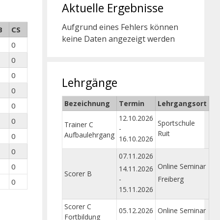
Aktuelle Ergebnisse
Aufgrund eines Fehlers können
B
CS
keine Daten angezeigt werden
0
0
0
Lehrgänge
0
Bezeichnung
Termin
Lehrgangsort
0
12.10.2026
0
Sportschule
Trainer C
-
Ruit
Aufbaulehrgang
0
16.10.2026
0
07.11.2026
0
Online Seminar
14.11.2026
Scorer B
-
Freiberg
0
15.11.2026
Scorer C
05.12.2026
Online Seminar
Fortbildung