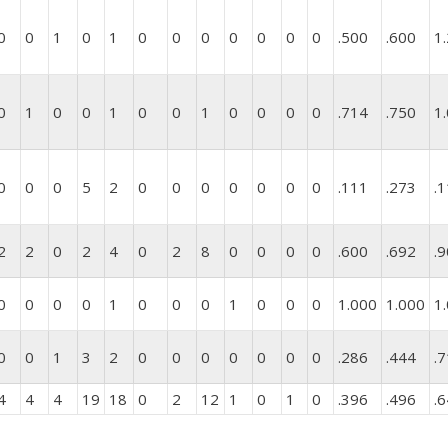
0
0
1
0
1
0
0
0
0
0
0
0
.500
.600
1
0
1
0
0
1
0
0
1
0
0
0
0
.714
.750
1
0
0
0
5
2
0
0
0
0
0
0
0
.111
.273
.
2
2
0
2
4
0
2
8
0
0
0
0
.600
.692
.
0
0
0
0
1
0
0
0
1
0
0
0
1.000
1.000
1
0
0
1
3
2
0
0
0
0
0
0
0
.286
.444
.
4
4
4
19
18
0
2
12
1
0
1
0
.396
.496
.