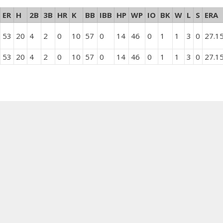
ER
H
2B
3B
HR
K
BB
IBB
HP
WP
IO
BK
W
L
S
ERA
53
20
4
2
0
10
57
0
14
46
0
1
1
3
0
27.1
53
20
4
2
0
10
57
0
14
46
0
1
1
3
0
27.1