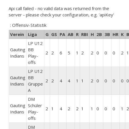
Api call failed - no valid data was returned from the
server - please check your configuration, e.g. 'apiKey'
: Offensiv-Statistik
Verein
Liga
G
GS
PA
AB
R
RBI
H
2B
3B
HR
K
LP U12
Gauting
BB
2
2
6
5
1
2
2
0
0
0
2
1
Indians
Play-
offs
LP U12
Gauting
BB
2
2
4
4
1
1
2
0
0
0
0
0
Indians
Gruppe
A
DM
Gauting
Schüler
2
1
4
2
2
1
1
0
0
0
1
2
Indians
Play-
offs
DM