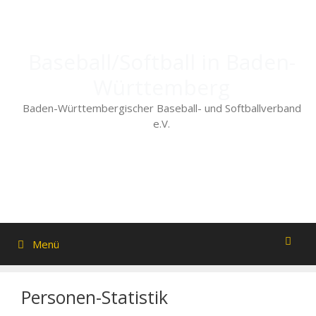
Zum
Inhalt
springen
Baseball/Softball in Baden-
Württemberg
Baden-Württembergischer Baseball- und Softballverband
e.V.
Menü
Personen-Statistik