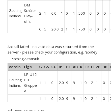
DM
Gauting
Schüler
2
1
6.0
1
0
1
.500
0
0
0
Indians
Play-
offs
6
5
20.0
2
1
1
.750
0
0
0
Api call failed - no valid data was returned from the
server - please check your configuration, e.g. 'apiKey'
: Pitching-Statistik
Verein
Liga
G
GS
CG
IP
BF
AB
R
ER
H
2B
3B
LP U12
Gauting
BB
1
1
0
2.0
9
9
1
0
2
1
0
Indians
Gruppe
A
1
1
0
2.0
9
9
1
0
2
1
0
Post Views:
8.590