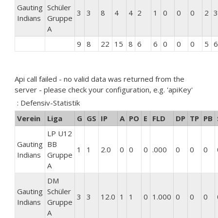
Gauting
Schüler
3
3
8
4
4
2
1
0
0
0
2
3
Indians
Gruppe
A
9
8
22
15
8
6
6
0
0
0
5
6
Api call failed - no valid data was returned from the
server - please check your configuration, e.g. 'apiKey'
: Defensiv-Statistik
Verein
Liga
G
GS
IP
A
PO
E
FLD
DP
TP
PB
LP U12
Gauting
BB
1
1
2.0
0
0
0
.000
0
0
0
Indians
Gruppe
A
DM
Gauting
Schüler
3
3
12.0
1
1
0
1.000
0
0
0
Indians
Gruppe
A