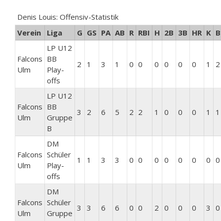
Denis Louis: Offensiv-Statistik
Verein
Liga
G
GS
PA
AB
R
RBI
H
2B
3B
HR
K
B
LP U12
Falcons
BB
2
1
3
1
0
0
0
0
0
0
1
2
Ulm
Play-
offs
LP U12
Falcons
BB
3
2
6
5
2
2
1
0
0
0
1
1
Ulm
Gruppe
B
DM
Falcons
Schüler
1
1
3
3
0
0
0
0
0
0
0
0
Ulm
Play-
offs
DM
Falcons
Schüler
3
3
6
6
0
0
2
0
0
0
3
0
Ulm
Gruppe