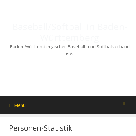
Zum
Inhalt
springen
Baseball/Softball in Baden-
Württemberg
Baden-Württembergischer Baseball- und Softballverband
e.V.
Menü
Personen-Statistik