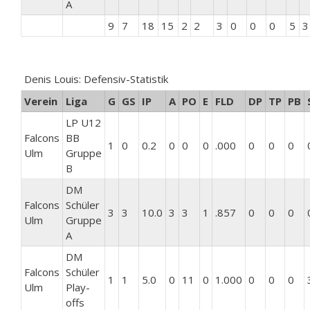
A
9
7
18
15
2
2
3
0
0
0
5
3
Denis Louis: Defensiv-Statistik
Verein
Liga
G
GS
IP
A
PO
E
FLD
DP
TP
PB
LP U12
Falcons
BB
1
0
0.2
0
0
0
.000
0
0
0
Ulm
Gruppe
B
DM
Falcons
Schüler
3
3
10.0
3
3
1
.857
0
0
0
Ulm
Gruppe
A
DM
Falcons
Schüler
1
1
5.0
0
11
0
1.000
0
0
0
Ulm
Play-
offs