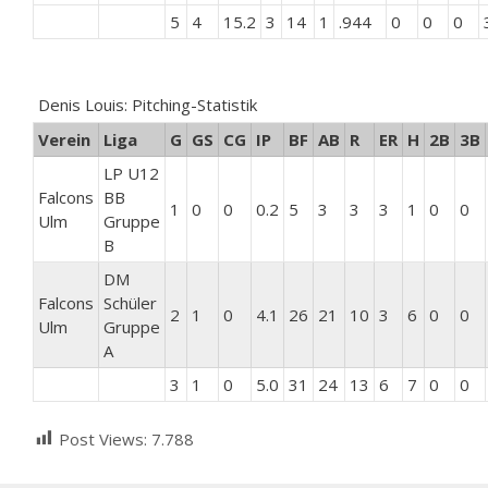
5
4
15.2
3
14
1
.944
0
0
0
Denis Louis: Pitching-Statistik
Verein
Liga
G
GS
CG
IP
BF
AB
R
ER
H
2B
3B
LP U12
Falcons
BB
1
0
0
0.2
5
3
3
3
1
0
0
Ulm
Gruppe
B
DM
Falcons
Schüler
2
1
0
4.1
26
21
10
3
6
0
0
Ulm
Gruppe
A
3
1
0
5.0
31
24
13
6
7
0
0
Post Views:
7.788