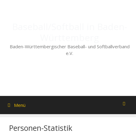
Zum
Inhalt
springen
Baseball/Softball in Baden-
Württemberg
Baden-Württembergischer Baseball- und Softballverband
e.V.
Menü
Personen-Statistik