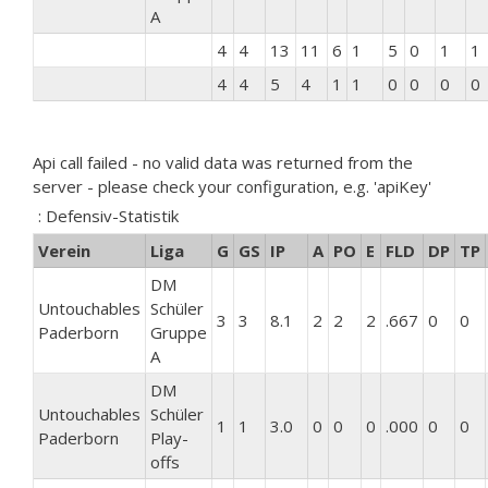
A
4
4
13
11
6
1
5
0
1
1
4
4
5
4
1
1
0
0
0
0
Api call failed - no valid data was returned from the
server - please check your configuration, e.g. 'apiKey'
: Defensiv-Statistik
Verein
Liga
G
GS
IP
A
PO
E
FLD
DP
TP
DM
Untouchables
Schüler
3
3
8.1
2
2
2
.667
0
0
Paderborn
Gruppe
A
DM
Untouchables
Schüler
1
1
3.0
0
0
0
.000
0
0
Paderborn
Play-
offs