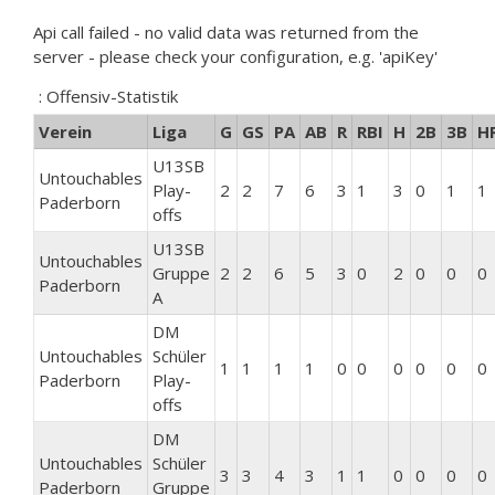
Api call failed - no valid data was returned from the
server - please check your configuration, e.g. 'apiKey'
: Offensiv-Statistik
Verein
Liga
G
GS
PA
AB
R
RBI
H
2B
3B
H
U13SB
Untouchables
Play-
2
2
7
6
3
1
3
0
1
1
Paderborn
offs
U13SB
Untouchables
Gruppe
2
2
6
5
3
0
2
0
0
0
Paderborn
A
DM
Untouchables
Schüler
1
1
1
1
0
0
0
0
0
0
Paderborn
Play-
offs
DM
Untouchables
Schüler
3
3
4
3
1
1
0
0
0
0
Paderborn
Gruppe