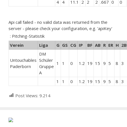
4
4
11.1
2
2
2
.667
0
0
Api call failed - no valid data was returned from the
server - please check your configuration, e.g. 'apiKey'
: Pitching-Statistik
Verein
Liga
G
GS
CG
IP
BF
AB
R
ER
H
2B
DM
Untouchables
Schüler
1
1
0
1.2
19
15
9
5
8
3
Paderborn
Gruppe
A
1
1
0
1.2
19
15
9
5
8
3
Post Views:
9.214