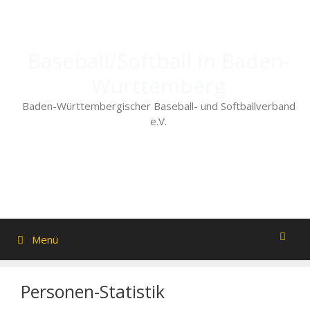
Zum
Inhalt
springen
Baseball/Softball in Baden-
Württemberg
Baden-Württembergischer Baseball- und Softballverband
e.V.
Menü
Personen-Statistik