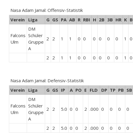
Nasa Adam Jamal: Offensiv-Statistik
Verein
Liga
G
GS
PA
AB
R
RBI
H
2B
3B
HR
K
B
DM
Falcons
Schüler
2
2
1
1
0
0
0
0
0
0
1
0
Ulm
Gruppe
A
2
2
1
1
0
0
0
0
0
0
1
0
Nasa Adam Jamal: Defensiv-Statistik
Verein
Liga
G
GS
IP
A
PO
E
FLD
DP
TP
PB
SB
DM
Falcons
Schüler
2
2
5.0
0
0
2
.000
0
0
0
0
Ulm
Gruppe
A
2
2
5.0
0
0
2
.000
0
0
0
0