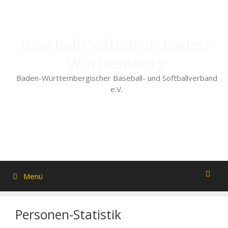
Zum
Inhalt
springen
Baseball/Softball in Baden-
Württemberg
Baden-Württembergischer Baseball- und Softballverband
e.V.
Menü
Personen-Statistik