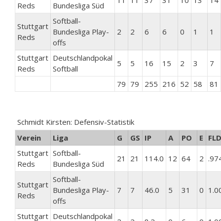
11
11
37
31
10
13
14
Reds
Bundesliga Süd
Softball-
Stuttgart
Bundesliga Play-
2
2
6
6
0
1
1
Reds
offs
Stuttgart
Deutschlandpokal
5
5
16
15
2
3
7
Reds
Softball
79
79
255
216
52
58
81
Schmidt Kirsten: Defensiv-Statistik
Verein
Liga
G
GS
IP
A
PO
E
FL
Stuttgart
Softball-
21
21
114.0
12
64
2
.97
Reds
Bundesliga Süd
Softball-
Stuttgart
Bundesliga Play-
7
7
46.0
5
31
0
1.0
Reds
offs
Stuttgart
Deutschlandpokal