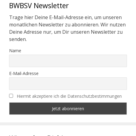
BWBSV Newsletter
Trage hier Deine E-Mail-Adresse ein, um unseren
monatlichen Newsletter zu abonnieren. Wir nutzen
Deine Adresse nur, um Dir unseren Newsletter zu
senden.
Name
E-Mail-Adresse
Hiermit akzeptiere ich die Datenschutzbestimmungen