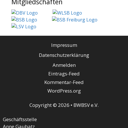
Mitgliedschaften
Impressum
Datenschutzerklärung
Anmelden
Eintrags-Feed
Kommentar-Feed
WordPress.org
Copyright © 2026 • BWBSV e.V.
Geschäftsstelle
Anne Gaubatz