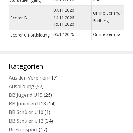
Aufbaulehrgang
07.11.2026
Online Seminar
Scorer B
14.11.2026 -
Freiberg
15.11.2026
05.12.2026
Online Seminar
Scorer C Fortbildung
Kategorien
Aus den Vereinen
(17)
Ausbildung
(57)
BB Jugend U15
(26)
BB Junioren U18
(14)
BB Schüler U10
(1)
BB Schüler U12
(34)
Breitensport
(17)