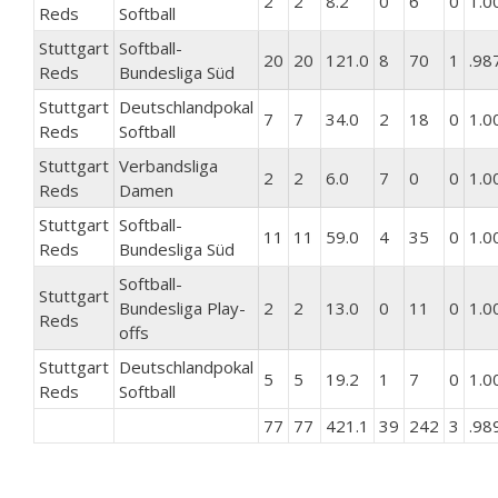
2
2
8.2
0
6
0
1.0
Reds
Softball
Stuttgart
Softball-
20
20
121.0
8
70
1
.98
Reds
Bundesliga Süd
Stuttgart
Deutschlandpokal
7
7
34.0
2
18
0
1.0
Reds
Softball
Stuttgart
Verbandsliga
2
2
6.0
7
0
0
1.0
Reds
Damen
Stuttgart
Softball-
11
11
59.0
4
35
0
1.0
Reds
Bundesliga Süd
Softball-
Stuttgart
Bundesliga Play-
2
2
13.0
0
11
0
1.0
Reds
offs
Stuttgart
Deutschlandpokal
5
5
19.2
1
7
0
1.0
Reds
Softball
77
77
421.1
39
242
3
.98