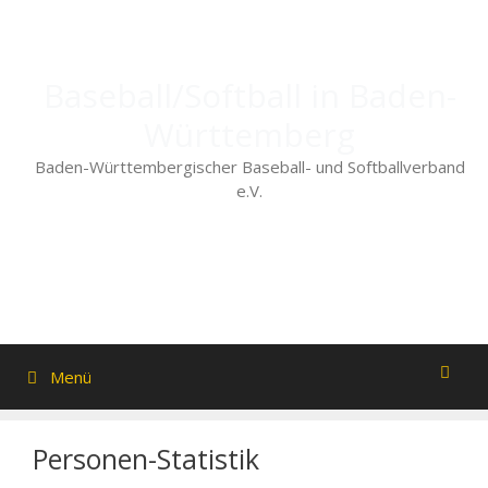
Zum
Inhalt
springen
Baseball/Softball in Baden-
Württemberg
Baden-Württembergischer Baseball- und Softballverband
e.V.
Menü
Personen-Statistik