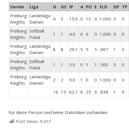
Verein
Liga
G
GS
IP
A
PO
E
FLD
DP
TP
Freiburg
Landesliga
4
3
15.0
0
13
0
1.000
0
0
Knights
Damen
Freiburg
Softball
1
1
4.0
0
6
0
1.000
0
0
Knights
Pokal
Freiburg
Landesliga
8
8
29.1
5
5
5
.667
1
0
Knights
Damen
Freiburg
Softball
1
1
5.0
0
1
1
.500
0
0
Knights
Pokal
Freiburg
Landesliga
2
2
9.0
1
0
0
1.000
0
0
Knights
Damen
16
15
62.1
6
25
6
.838
1
0
Für diese Person sind keine Statistiken vorhanden
Post Views:
9.457