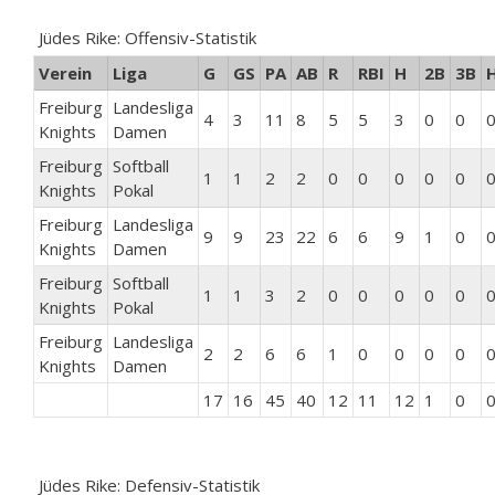
Jüdes Rike: Offensiv-Statistik
Verein
Liga
G
GS
PA
AB
R
RBI
H
2B
3B
Freiburg
Landesliga
4
3
11
8
5
5
3
0
0
Knights
Damen
Freiburg
Softball
1
1
2
2
0
0
0
0
0
Knights
Pokal
Freiburg
Landesliga
9
9
23
22
6
6
9
1
0
Knights
Damen
Freiburg
Softball
1
1
3
2
0
0
0
0
0
Knights
Pokal
Freiburg
Landesliga
2
2
6
6
1
0
0
0
0
Knights
Damen
17
16
45
40
12
11
12
1
0
Jüdes Rike: Defensiv-Statistik