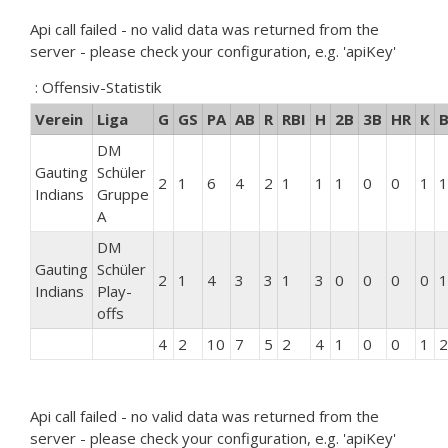
Api call failed - no valid data was returned from the
server - please check your configuration, e.g. 'apiKey'
: Offensiv-Statistik
Verein
Liga
G
GS
PA
AB
R
RBI
H
2B
3B
HR
K
DM
Gauting
Schüler
2
1
6
4
2
1
1
1
0
0
1
1
Indians
Gruppe
A
DM
Gauting
Schüler
2
1
4
3
3
1
3
0
0
0
0
1
Indians
Play-
offs
4
2
10
7
5
2
4
1
0
0
1
2
Api call failed - no valid data was returned from the
server - please check your configuration, e.g. 'apiKey'