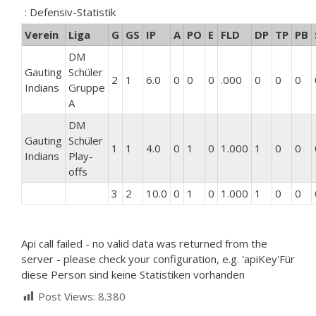
: Defensiv-Statistik
Verein
Liga
G
GS
IP
A
PO
E
FLD
DP
TP
PB
DM
Gauting
Schüler
2
1
6.0
0
0
0
.000
0
0
0
Indians
Gruppe
A
DM
Gauting
Schüler
1
1
4.0
0
1
0
1.000
1
0
0
Indians
Play-
offs
3
2
10.0
0
1
0
1.000
1
0
0
Api call failed - no valid data was returned from the
server - please check your configuration, e.g. 'apiKey'Für
diese Person sind keine Statistiken vorhanden
Post Views:
8.380