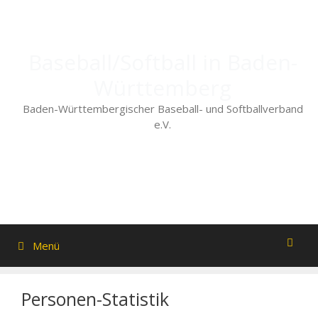
Zum
Inhalt
springen
Baseball/Softball in Baden-
Württemberg
Baden-Württembergischer Baseball- und Softballverband
e.V.
Menü
Personen-Statistik