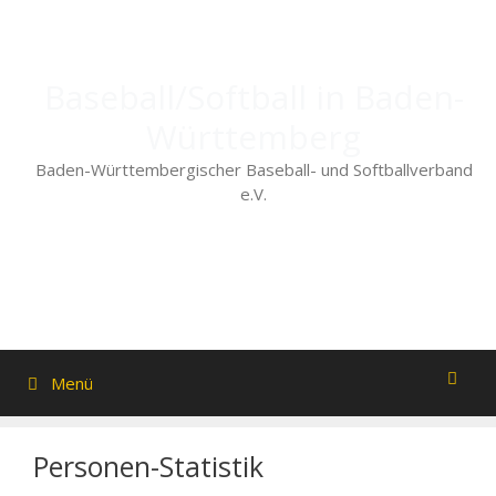
Zum
Inhalt
springen
Baseball/Softball in Baden-
Württemberg
Baden-Württembergischer Baseball- und Softballverband
e.V.
Menü
Personen-Statistik