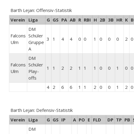
Barth Lejan: Offensiv-Statistik
Verein
Liga
G
GS
PA
AB
R
RBI
H
2B
3B
HR
K
B
DM
Falcons
Schüler
3
1
4
4
0
0
1
0
0
0
2
0
Ulm
Gruppe
A
DM
Falcons
Schüler
1
1
2
2
1
1
1
0
0
1
0
0
Ulm
Play-
offs
4
2
6
6
1
1
2
0
0
1
2
0
Barth Lejan: Defensiv-Statistik
Verein
Liga
G
GS
IP
A
PO
E
FLD
DP
TP
PB
DM