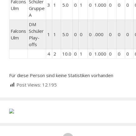
Falcons
Schüler
3
1
5.0
0
1
0
1.000
0
0
0
Ulm
Gruppe
A
DM
Falcons
Schüler
1
1
5.0
0
0
0
.000
0
0
0
Ulm
Play-
offs
4
2
10.0
0
1
0
1.000
0
0
0
Für diese Person sind keine Statistiken vorhanden
Post Views:
12.195