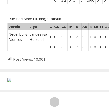
4
0
3.2
0
5
0
1.000
0
0
Rue Bertrand: Pitching-Statistik
Verein
Liga
G
GS
CG
IP
BF
AB
R
ER
H
2
Neuenburg
Landesliga
1
0
0
0.0
2
0
1
0
0
0
Atomics
Herren I
1
0
0
0.0
2
0
1
0
0
0
Post Views:
10.001