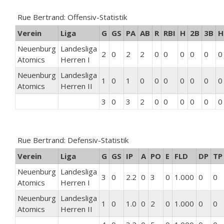
Rue Bertrand: Offensiv-Statistik
Verein
Liga
G
GS
PA
AB
R
RBI
H
2B
3B
H
Neuenburg
Landesliga
2
0
2
2
0
0
0
0
0
0
Atomics
Herren I
Neuenburg
Landesliga
1
0
1
0
0
0
0
0
0
0
Atomics
Herren II
3
0
3
2
0
0
0
0
0
0
Rue Bertrand: Defensiv-Statistik
Verein
Liga
G
GS
IP
A
PO
E
FLD
DP
TP
Neuenburg
Landesliga
3
0
2.2
0
3
0
1.000
0
0
Atomics
Herren I
Neuenburg
Landesliga
1
0
1.0
0
2
0
1.000
0
0
Atomics
Herren II