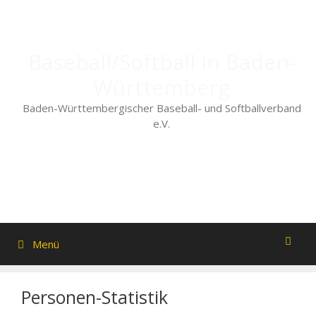
Zum
Inhalt
springen
Baseball/Softball in Baden-
Württemberg
Baden-Württembergischer Baseball- und Softballverband
e.V.
Menü
Personen-Statistik