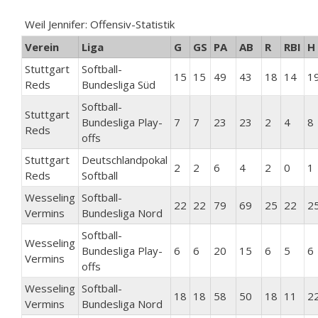
Weil Jennifer: Offensiv-Statistik
Verein
Liga
G
GS
PA
AB
R
RBI
H
Stuttgart
Softball-
15
15
49
43
18
14
1
Reds
Bundesliga Süd
Softball-
Stuttgart
Bundesliga Play-
7
7
23
23
2
4
8
Reds
offs
Stuttgart
Deutschlandpokal
2
2
6
4
2
0
1
Reds
Softball
Wesseling
Softball-
22
22
79
69
25
22
2
Vermins
Bundesliga Nord
Softball-
Wesseling
Bundesliga Play-
6
6
20
15
6
5
6
Vermins
offs
Wesseling
Softball-
18
18
58
50
18
11
2
Vermins
Bundesliga Nord