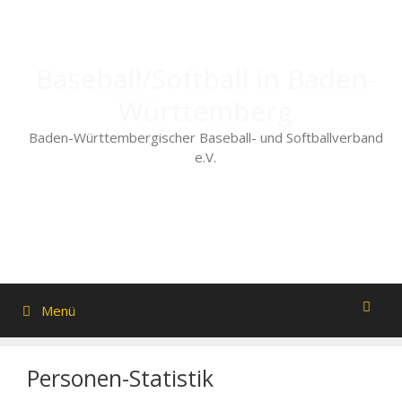
Zum
Inhalt
springen
Baseball/Softball in Baden-
Württemberg
Baden-Württembergischer Baseball- und Softballverband
e.V.
Menü
Personen-Statistik