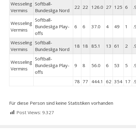
Wesseling
Softball-
22
22
126.0
27
125
6
.
Vermins
Bundesliga Nord
Softball-
Wesseling
Bundesliga Play-
6
6
37.0
4
49
1
.
Vermins
offs
Wesseling
Softball-
18
18
85.1
13
61
2
.
Vermins
Bundesliga Nord
Softball-
Wesseling
Bundesliga Play-
9
8
56.0
6
53
5
.
Vermins
offs
78
77
444.1
62
354
17
.
Für diese Person sind keine Statistiken vorhanden
Post Views:
9.327