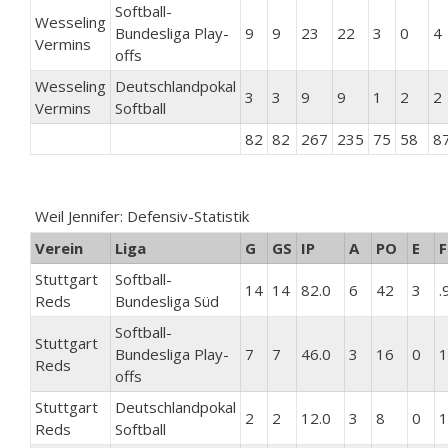
Softball-
Wesseling
Bundesliga Play-
9
9
23
22
3
0
4
Vermins
offs
Wesseling
Deutschlandpokal
3
3
9
9
1
2
2
Vermins
Softball
82
82
267
235
75
58
8
Weil Jennifer: Defensiv-Statistik
Verein
Liga
G
GS
IP
A
PO
E
F
Stuttgart
Softball-
14
14
82.0
6
42
3
.
Reds
Bundesliga Süd
Softball-
Stuttgart
Bundesliga Play-
7
7
46.0
3
16
0
1
Reds
offs
Stuttgart
Deutschlandpokal
2
2
12.0
3
8
0
1
Reds
Softball