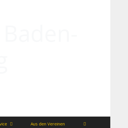
n Baden-
g
vice
Aus den Vereinen