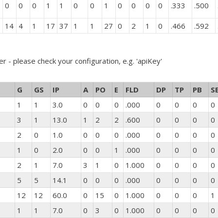
0
0
0
1
1
0
0
1
0
0
0
0
.333
.500
5
14
4
1
17
37
1
1
27
0
2
1
0
.466
.592
er - please check your configuration, e.g. 'apiKey'
G
GS
IP
A
PO
E
FLD
DP
TP
PB
S
1
1
3.0
0
0
0
.000
0
0
0
0
3
1
13.0
1
2
2
.600
0
0
0
0
2
0
1.0
0
0
0
.000
0
0
0
0
1
0
2.0
0
0
1
.000
0
0
0
0
2
1
7.0
3
1
0
1.000
0
0
0
0
5
5
14.1
0
0
0
.000
0
0
0
0
12
12
60.0
0
15
0
1.000
0
0
0
1
1
1
7.0
0
3
0
1.000
0
0
0
0