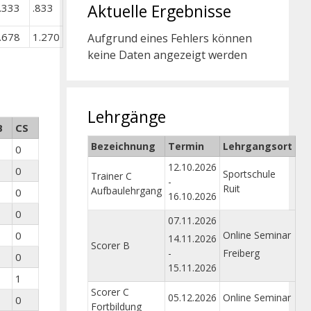
Aktuelle Ergebnisse
.333
.833
.678
1.270
Aufgrund eines Fehlers können
keine Daten angezeigt werden
Lehrgänge
B
CS
Bezeichnung
Termin
Lehrgangsort
0
12.10.2026
0
Sportschule
Trainer C
-
Ruit
Aufbaulehrgang
0
16.10.2026
0
07.11.2026
0
Online Seminar
14.11.2026
Scorer B
-
Freiberg
0
15.11.2026
1
Scorer C
05.12.2026
Online Seminar
0
Fortbildung