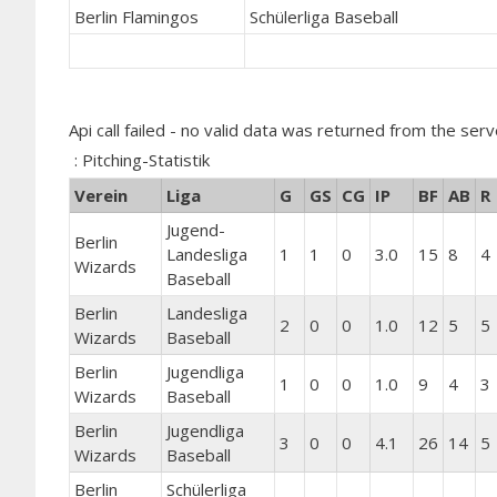
Berlin Flamingos
Schülerliga Baseball
Api call failed - no valid data was returned from the serv
: Pitching-Statistik
Verein
Liga
G
GS
CG
IP
BF
AB
R
Jugend-
Berlin
Landesliga
1
1
0
3.0
15
8
4
Wizards
Baseball
Berlin
Landesliga
2
0
0
1.0
12
5
5
Wizards
Baseball
Berlin
Jugendliga
1
0
0
1.0
9
4
3
Wizards
Baseball
Berlin
Jugendliga
3
0
0
4.1
26
14
5
Wizards
Baseball
Berlin
Schülerliga