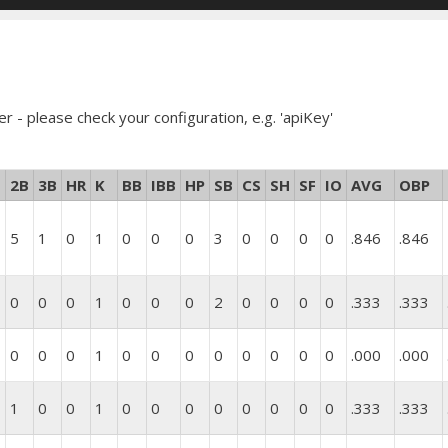
er - please check your configuration, e.g. 'apiKey'
2B
3B
HR
K
BB
IBB
HP
SB
CS
SH
SF
IO
AVG
OBP
1
5
1
0
1
0
0
0
3
0
0
0
0
.846
.846
0
0
0
1
0
0
0
2
0
0
0
0
.333
.333
0
0
0
1
0
0
0
0
0
0
0
0
.000
.000
1
0
0
1
0
0
0
0
0
0
0
0
.333
.333