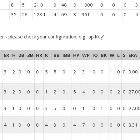
8
5
21.0
0
48
0
1.000
0
0
0
3
35
26
128.1
4
69
3
.961
0
0
0
4
er - please check your configuration, e.g. 'apiKey'
ER
H
2B
3B
HR
K
BB
IBB
HP
WP
IO
BK
W
L
S
ERA
3
2
0
0
0
5
5
0
2
3
0
0
1
0
0
9.00
3
2
0
0
0
1
2
0
5
4
0
0
0
2
0
27.0
3
1
0
0
0
3
5
0
0
1
0
1
0
0
0
27.0
4
1
0
0
0
4
8
0
4
7
0
0
0
0
0
8.31