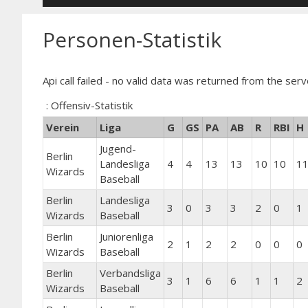
Personen-Statistik
Api call failed - no valid data was returned from the serv
: Offensiv-Statistik
Verein
Liga
G
GS
PA
AB
R
RBI
H
Jugend-
Berlin
Landesliga
4
4
13
13
10
10
1
Wizards
Baseball
Berlin
Landesliga
3
0
3
3
2
0
1
Wizards
Baseball
Berlin
Juniorenliga
2
1
2
2
0
0
0
Wizards
Baseball
Berlin
Verbandsliga
3
1
6
6
1
1
2
Wizards
Baseball