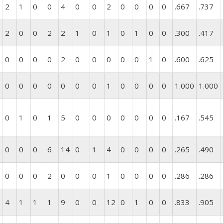
0
2
1
0
0
4
0
0
2
0
0
0
0
.667
.737
2
0
0
2
2
1
0
1
0
1
0
0
.300
.417
0
0
0
0
2
0
0
0
0
0
1
0
.600
.625
0
0
0
0
0
0
0
1
0
0
0
0
1.000
1.000
0
1
0
1
5
0
0
0
0
0
0
0
.167
.545
0
0
0
6
14
0
1
4
0
0
0
0
.265
.490
0
0
0
2
0
0
0
1
0
0
0
0
.286
.286
0
4
1
1
1
9
0
0
12
0
1
0
0
.833
.905