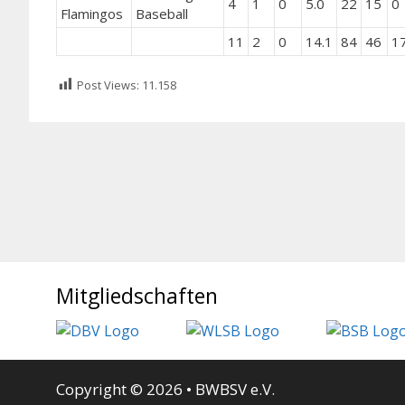
4
1
0
5.0
22
15
0
Flamingos
Baseball
11
2
0
14.1
84
46
1
Post Views:
11.158
Mitgliedschaften
Copyright © 2026 • BWBSV e.V.