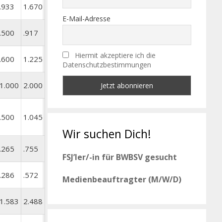
.933
1.670
E-Mail-Adresse
.500
.917
Hiermit akzeptiere ich die
.600
1.225
Datenschutzbestimmungen
1.000
2.000
.500
1.045
Wir suchen Dich!
.265
.755
FSJ’ler/-in für BWBSV gesucht
.286
.572
Medienbeauftragter (M/W/D)
1.583
2.488