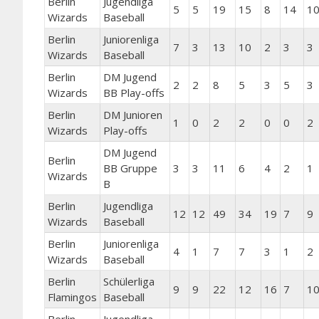
Berlin
Jugendliga
5
5
19
15
8
14
1
Wizards
Baseball
Berlin
Juniorenliga
7
3
13
10
2
3
3
Wizards
Baseball
Berlin
DM Jugend
2
2
8
5
3
5
3
Wizards
BB Play-offs
Berlin
DM Junioren
1
0
2
2
0
0
2
Wizards
Play-offs
DM Jugend
Berlin
BB Gruppe
3
3
11
6
4
2
1
Wizards
B
Berlin
Jugendliga
12
12
49
34
19
7
9
Wizards
Baseball
Berlin
Juniorenliga
4
1
7
7
3
1
2
Wizards
Baseball
Berlin
Schülerliga
9
9
22
12
16
7
1
Flamingos
Baseball