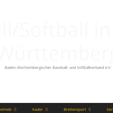
l/Softball i
Württember
Baden-Württembergischer Baseball- und Softballverband e.V.
betrieb
Kader
Breitensport
Ser