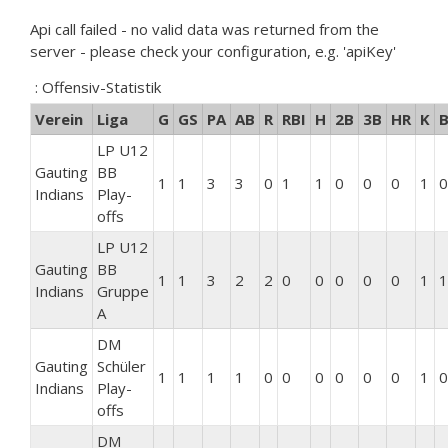
Api call failed - no valid data was returned from the
server - please check your configuration, e.g. 'apiKey'
: Offensiv-Statistik
Verein
Liga
G
GS
PA
AB
R
RBI
H
2B
3B
HR
K
LP U12
Gauting
BB
1
1
3
3
0
1
1
0
0
0
1
0
Indians
Play-
offs
LP U12
Gauting
BB
1
1
3
2
2
0
0
0
0
0
1
1
Indians
Gruppe
A
DM
Gauting
Schüler
1
1
1
1
0
0
0
0
0
0
1
0
Indians
Play-
offs
DM