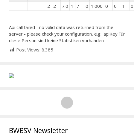
2
2
7.0
1
7
0
1.000
0
0
1
0
Api call failed - no valid data was returned from the
server - please check your configuration, e.g. 'apiKey'Für
diese Person sind keine Statistiken vorhanden
Post Views:
8.385
BWBSV Newsletter