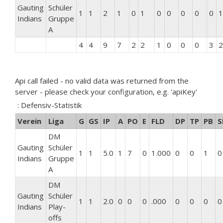
Gauting
Schüler
1
1
2
1
0
1
0
0
0
0
0
1
Indians
Gruppe
A
4
4
9
7
2
2
1
0
0
0
3
2
Api call failed - no valid data was returned from the
server - please check your configuration, e.g. 'apiKey'
: Defensiv-Statistik
Verein
Liga
G
GS
IP
A
PO
E
FLD
DP
TP
PB
S
DM
Gauting
Schüler
1
1
5.0
1
7
0
1.000
0
0
1
0
Indians
Gruppe
A
DM
Gauting
Schüler
1
1
2.0
0
0
0
.000
0
0
0
0
Indians
Play-
offs