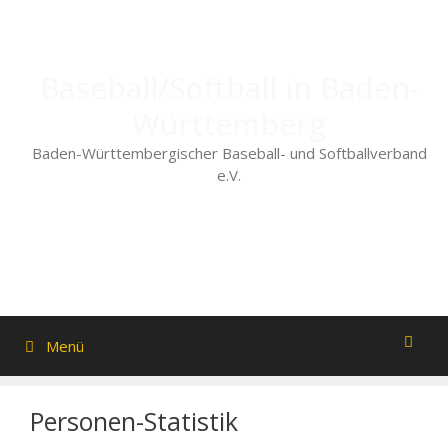
Zum
Inhalt
springen
Baseball/Softball in Baden-
Württemberg
Baden-Württembergischer Baseball- und Softballverband
e.V.
Menü
Personen-Statistik