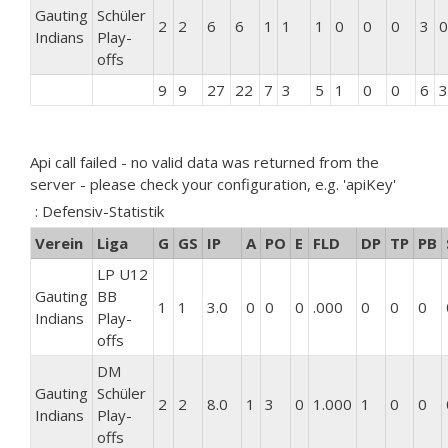
Gauting
Schüler
2
2
6
6
1
1
1
0
0
0
3
0
Indians
Play-
offs
9
9
27
22
7
3
5
1
0
0
6
3
Api call failed - no valid data was returned from the
server - please check your configuration, e.g. 'apiKey'
: Defensiv-Statistik
Verein
Liga
G
GS
IP
A
PO
E
FLD
DP
TP
PB
LP U12
Gauting
BB
1
1
3.0
0
0
0
.000
0
0
0
Indians
Play-
offs
DM
Gauting
Schüler
2
2
8.0
1
3
0
1.000
1
0
0
Indians
Play-
offs