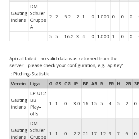
DM
Gauting
Schüler
2
2
5.2
2
1
0
1.000
0
0
0
Indians
Gruppe
A
5
5
16.2
3
4
0
1.000
1
0
0
Api call failed - no valid data was returned from the
server - please check your configuration, e.g. 'apiKey'
: Pitching-Statistik
Verein
Liga
G
GS
CG
IP
BF
AB
R
ER
H
2B
3
LP U12
Gauting
BB
1
1
0
3.0
16
15
5
4
5
2
0
Indians
Play-
offs
DM
Gauting
Schüler
1
1
0
2.2
21
17
12
9
7
6
0
Indians
Gruppe