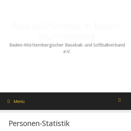
Zum
Inhalt
springen
Baseball/Softball in Baden-
Württemberg
Baden-Württembergischer Baseball- und Softballverband
e.V.
Menü
Personen-Statistik