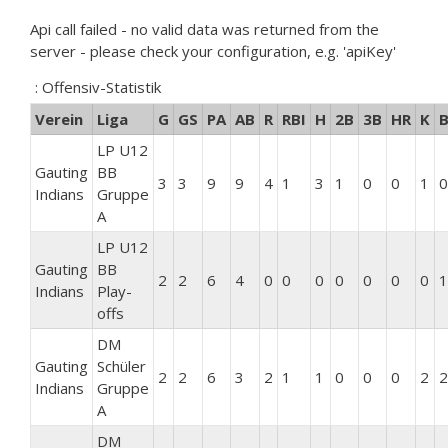
Api call failed - no valid data was returned from the
server - please check your configuration, e.g. 'apiKey'
: Offensiv-Statistik
Verein
Liga
G
GS
PA
AB
R
RBI
H
2B
3B
HR
K
LP U12
Gauting
BB
3
3
9
9
4
1
3
1
0
0
1
0
Indians
Gruppe
A
LP U12
Gauting
BB
2
2
6
4
0
0
0
0
0
0
0
1
Indians
Play-
offs
DM
Gauting
Schüler
2
2
6
3
2
1
1
0
0
0
2
2
Indians
Gruppe
A
DM