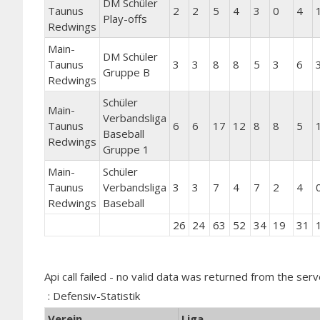
DM Schüler
Taunus
2
2
5
4
3
0
4
Play-offs
Redwings
Main-
DM Schüler
Taunus
3
3
8
8
5
3
6
Gruppe B
Redwings
Schüler
Main-
Verbandsliga
Taunus
6
6
17
12
8
8
5
Baseball
Redwings
Gruppe 1
Main-
Schüler
Taunus
Verbandsliga
3
3
7
4
7
2
4
Redwings
Baseball
26
24
63
52
34
19
31
Api call failed - no valid data was returned from the serv
: Defensiv-Statistik
Verein
Liga