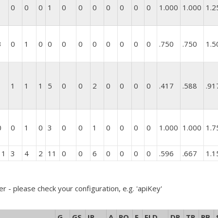
1
0
0
0
1
0
0
0
0
0
0
0
1.000
1.000
1.2
3
0
1
0
0
0
0
0
0
0
0
0
.750
.750
1.5
1
1
1
1
5
0
0
2
0
0
0
0
.417
.588
.91
0
0
1
0
3
0
0
1
0
0
0
0
1.000
1.000
1.7
11
3
4
2
11
0
0
6
0
0
0
0
.596
.667
1.1
er - please check your configuration, e.g. 'apiKey'
G
GS
IP
A
PO
E
FLD
DP
TP
PB