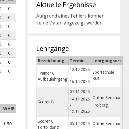
Aktuelle Ergebnisse
0
0
Aufgrund eines Fehlers können
0
0
keine Daten angezeigt werden
0
0
0
0
0
0
Lehrgänge
0
0
Bezeichnung
Termin
Lehrgangsort
0
0
12.10.2026
0
0
Sportschule
Trainer C
-
Ruit
Aufbaulehrgang
16.10.2026
07.11.2026
Online Seminar
14.11.2026
Scorer B
-
Freiberg
WHIP
15.11.2026
Scorer C
05.12.2026
Online Seminar
1.50
Fortbildung