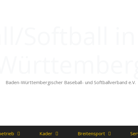
l/Softball i
Württember
Baden-Württembergischer Baseball- und Softballverband e.V.
betrieb
Kader
Breitensport
Ser