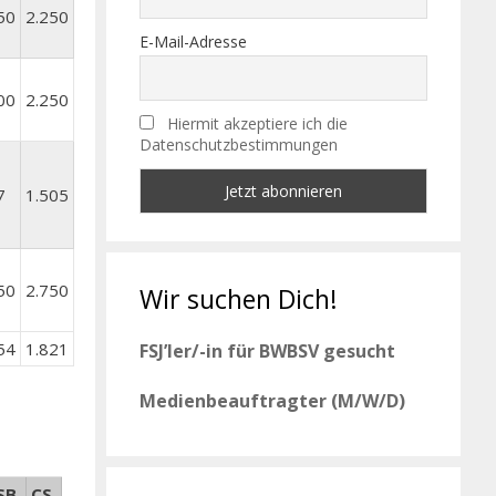
50
2.250
E-Mail-Adresse
00
2.250
Hiermit akzeptiere ich die
Datenschutzbestimmungen
7
1.505
50
2.750
Wir suchen Dich!
54
1.821
FSJ’ler/-in für BWBSV gesucht
Medienbeauftragter (M/W/D)
SB
CS