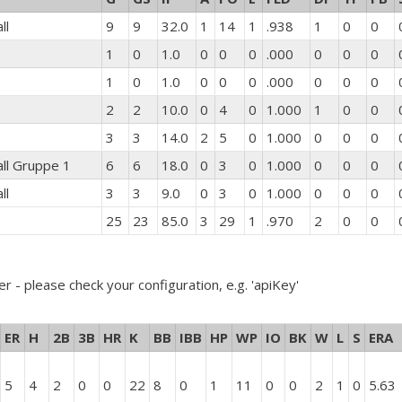
ll
9
9
32.0
1
14
1
.938
1
0
0
1
0
1.0
0
0
0
.000
0
0
0
1
0
1.0
0
0
0
.000
0
0
0
2
2
10.0
0
4
0
1.000
1
0
0
3
3
14.0
2
5
0
1.000
0
0
0
ll Gruppe 1
6
6
18.0
0
3
0
1.000
0
0
0
ll
3
3
9.0
0
3
0
1.000
0
0
0
25
23
85.0
3
29
1
.970
2
0
0
er - please check your configuration, e.g. 'apiKey'
ER
H
2B
3B
HR
K
BB
IBB
HP
WP
IO
BK
W
L
S
ERA
5
4
2
0
0
22
8
0
1
11
0
0
2
1
0
5.63