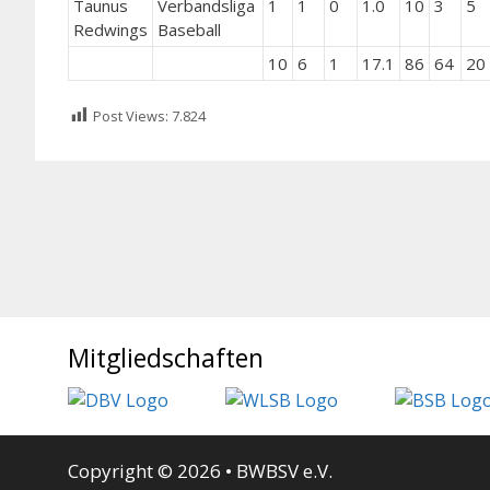
Taunus
Verbandsliga
1
1
0
1.0
10
3
5
Redwings
Baseball
10
6
1
17.1
86
64
20
Post Views:
7.824
Mitgliedschaften
Copyright © 2026 • BWBSV e.V.