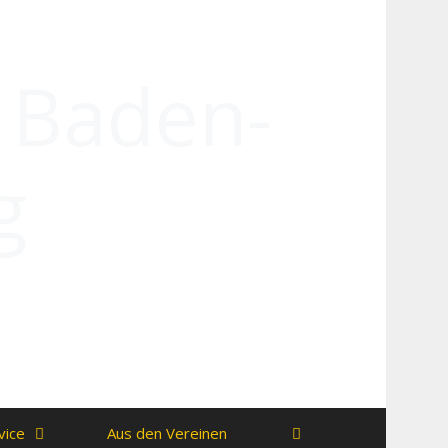
n Baden-
g
vice
Aus den Vereinen