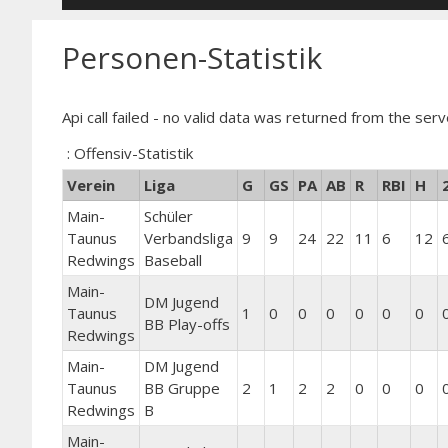
Personen-Statistik
Api call failed - no valid data was returned from the serv
: Offensiv-Statistik
Verein
Liga
G
GS
PA
AB
R
RBI
H
Main-
Schüler
Taunus
Verbandsliga
9
9
24
22
11
6
12
Redwings
Baseball
Main-
DM Jugend
Taunus
1
0
0
0
0
0
0
BB Play-offs
Redwings
Main-
DM Jugend
Taunus
BB Gruppe
2
1
2
2
0
0
0
Redwings
B
Main-