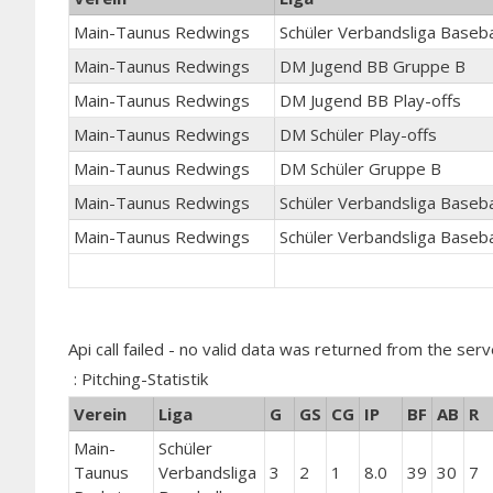
Main-Taunus Redwings
Schüler Verbandsliga Baseba
Main-Taunus Redwings
DM Jugend BB Gruppe B
Main-Taunus Redwings
DM Jugend BB Play-offs
Main-Taunus Redwings
DM Schüler Play-offs
Main-Taunus Redwings
DM Schüler Gruppe B
Main-Taunus Redwings
Schüler Verbandsliga Baseba
Main-Taunus Redwings
Schüler Verbandsliga Baseba
Api call failed - no valid data was returned from the serv
: Pitching-Statistik
Verein
Liga
G
GS
CG
IP
BF
AB
R
Main-
Schüler
Taunus
Verbandsliga
3
2
1
8.0
39
30
7