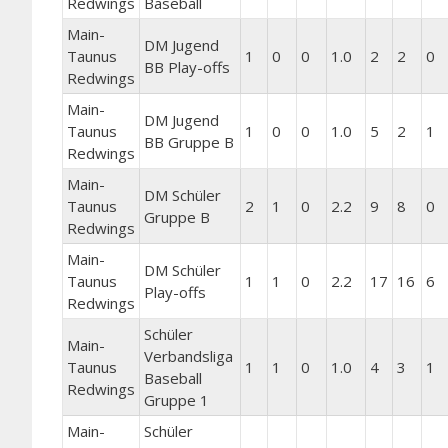
Redwings
Baseball
Main-
DM Jugend
Taunus
1
0
0
1.0
2
2
0
BB Play-offs
Redwings
Main-
DM Jugend
Taunus
1
0
0
1.0
5
2
1
BB Gruppe B
Redwings
Main-
DM Schüler
Taunus
2
1
0
2.2
9
8
0
Gruppe B
Redwings
Main-
DM Schüler
Taunus
1
1
0
2.2
17
16
6
Play-offs
Redwings
Schüler
Main-
Verbandsliga
Taunus
1
1
0
1.0
4
3
1
Baseball
Redwings
Gruppe 1
Main-
Schüler