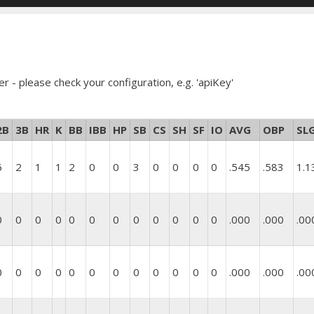
er - please check your configuration, e.g. 'apiKey'
2B
3B
HR
K
BB
IBB
HP
SB
CS
SH
SF
IO
AVG
OBP
SL
6
2
1
1
2
0
0
3
0
0
0
0
.545
.583
1.1
0
0
0
0
0
0
0
0
0
0
0
0
.000
.000
.00
0
0
0
0
0
0
0
0
0
0
0
0
.000
.000
.00