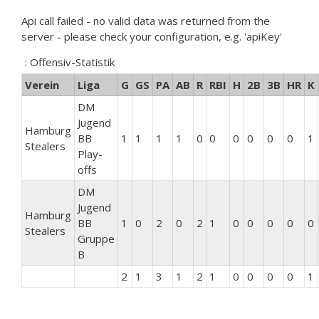
Api call failed - no valid data was returned from the
server - please check your configuration, e.g. 'apiKey'
: Offensiv-Statistik
Verein
Liga
G
GS
PA
AB
R
RBI
H
2B
3B
HR
K
DM
Jugend
Hamburg
BB
1
1
1
1
0
0
0
0
0
0
1
Stealers
Play-
offs
DM
Jugend
Hamburg
BB
1
0
2
0
2
1
0
0
0
0
0
Stealers
Gruppe
B
2
1
3
1
2
1
0
0
0
0
1