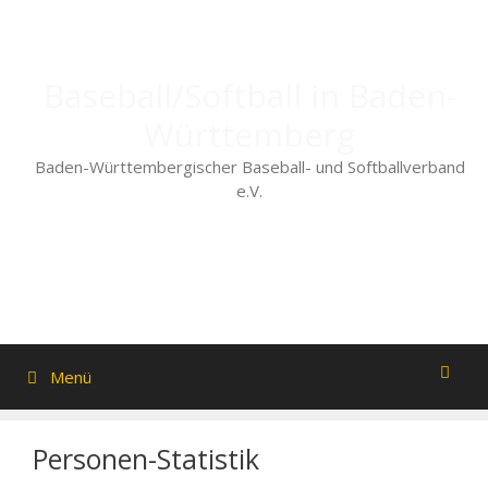
Zum
Inhalt
springen
Baseball/Softball in Baden-
Württemberg
Baden-Württembergischer Baseball- und Softballverband
e.V.
Menü
Personen-Statistik