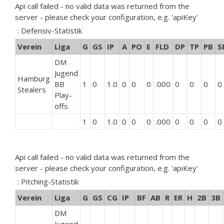
Api call failed - no valid data was returned from the
server - please check your configuration, e.g. 'apiKey'
: Defensiv-Statistik
Verein
Liga
G
GS
IP
A
PO
E
FLD
DP
TP
PB
S
DM
Jugend
Hamburg
BB
1
0
1.0
0
0
0
.000
0
0
0
0
Stealers
Play-
offs
1
0
1.0
0
0
0
.000
0
0
0
0
Api call failed - no valid data was returned from the
server - please check your configuration, e.g. 'apiKey'
: Pitching-Statistik
Verein
Liga
G
GS
CG
IP
BF
AB
R
ER
H
2B
3B
DM