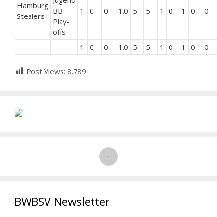
Jugend
Hamburg
BB
1
0
0
1.0
5
5
1
0
1
0
0
Stealers
Play-
offs
1
0
0
1.0
5
5
1
0
1
0
0
Post Views:
8.789
BWBSV Newsletter