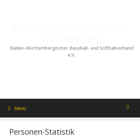
Zum
Inhalt
springen
Baseball/Softball in Baden-
Württemberg
Baden-Württembergischer Baseball- und Softballverband
e.V.
Menü
Personen-Statistik