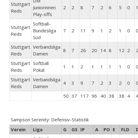
DM
Stuttgart
Juniorinnen
2
2
8
7
2
6
5
0
Reds
Play-offs
Softball-
Stuttgart
Bundesliga
7
2
11
9
1
2
1
0
Reds
Süd
Stuttgart
Verbandsliga
8
7
26
20
14
8
12
2
Reds
Damen
Stuttgart
Softball
1
1
2
1
1
1
1
0
Reds
Pokal
Stuttgart
Verbandsliga
4
3
9
7
2
3
2
0
Reds
Damen
50
37
117
96
40
38
38
4
Sampson Serenity: Defensiv-Statistik
Verein
Liga
G
GS
IP
A
PO
E
FLD