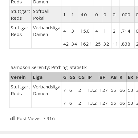
Reds
Damen
Stuttgart
Softball
1
1
4.0
0
0
0
.000
Reds
Pokal
Stuttgart
Verbandsliga
4
3
15.0
4
1
2
.714
Reds
Damen
42
34
162.1
25
32
11
.838
Sampson Serenity: Pitching-Statistik
Verein
Liga
G
GS
CG
IP
BF
AB
R
ER
Stuttgart
Verbandsliga
7
6
2
13.2
127
55
66
53
Reds
Damen
7
6
2
13.2
127
55
66
53
Post Views:
7.916