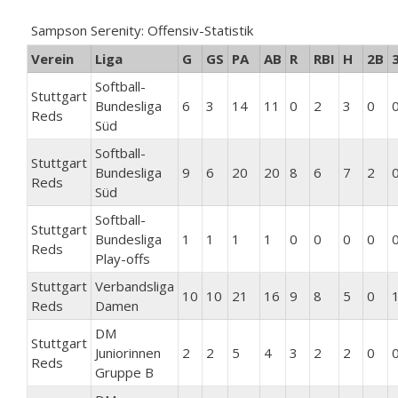
Sampson Serenity: Offensiv-Statistik
Verein
Liga
G
GS
PA
AB
R
RBI
H
2B
Softball-
Stuttgart
Bundesliga
6
3
14
11
0
2
3
0
Reds
Süd
Softball-
Stuttgart
Bundesliga
9
6
20
20
8
6
7
2
Reds
Süd
Softball-
Stuttgart
Bundesliga
1
1
1
1
0
0
0
0
Reds
Play-offs
Stuttgart
Verbandsliga
10
10
21
16
9
8
5
0
Reds
Damen
DM
Stuttgart
Juniorinnen
2
2
5
4
3
2
2
0
Reds
Gruppe B