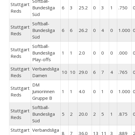
Softball-
Stuttgart
Bundesliga
6
3
25.2
0
3
1
.750
Reds
Süd
Softball-
Stuttgart
Bundesliga
6
6
26.2
0
4
0
1.000
Reds
Süd
Softball-
Stuttgart
Bundesliga
1
1
2.0
0
0
0
.000
Reds
Play-offs
Stuttgart
Verbandsliga
10
10
29.0
6
7
4
.765
Reds
Damen
DM
Stuttgart
Juniorinnen
1
1
4.0
0
1
0
1.000
Reds
Gruppe B
Softball-
Stuttgart
Bundesliga
5
2
20.0
2
5
1
.875
Reds
Süd
Stuttgart
Verbandsliga
8
7
36.0
13
11
3
.889